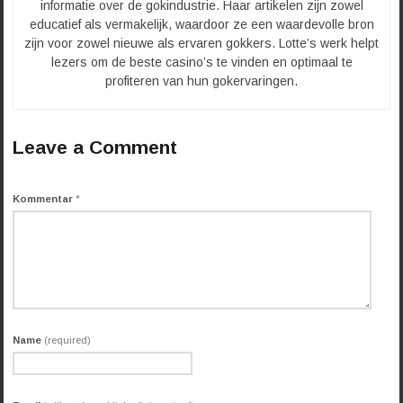
informatie over de gokindustrie. Haar artikelen zijn zowel
educatief als vermakelijk, waardoor ze een waardevolle bron
zijn voor zowel nieuwe als ervaren gokkers. Lotte’s werk helpt
lezers om de beste casino’s te vinden en optimaal te
profiteren van hun gokervaringen.
Leave a Comment
Kommentar
*
Name
(required)