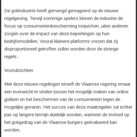
De gokindustrie heeft gemengd gereageerd op de nieuwe
regelgeving. Terwijl sommige spelers binnen de industrie de
focus op consumentenbescherming toejuichen, uiten anderen
zorgen over de impact van deze beperkingen op hun
bedrijfsmodellen. Vooral kleinere platforms vrezen dat zij
disproportioneel getroffen zullen worden door de strenge
regels.
Vooruitzichten
Met deze nieuwe regelingen streeft de Vlaamse regering ernaar
een evenwicht te vinden tussen het mogelijk maken van online
gokken en het beschermen van de consumenten tegen de
mogelijke gevaren. Het succes van deze maatregelen zal echter
pas op langere termijn duidelijk worden, wanneer de invloed op
het gokgedrag van de Vlaamse burgers geëvalueerd kan
worden.