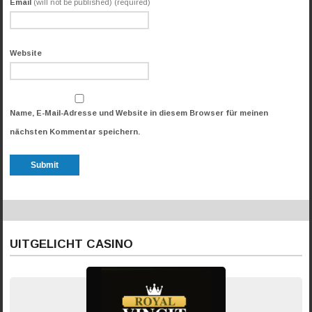
Email
(will not be published) (required)
Website
Name, E-Mail-Adresse und Website in diesem Browser für meinen
nächsten Kommentar speichern.
UITGELICHT CASINO