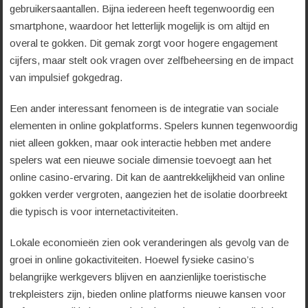
gebruikersaantallen. Bijna iedereen heeft tegenwoordig een
smartphone, waardoor het letterlijk mogelijk is om altijd en
overal te gokken. Dit gemak zorgt voor hogere engagement
cijfers, maar stelt ook vragen over zelfbeheersing en de impact
van impulsief gokgedrag.
Een ander interessant fenomeen is de integratie van sociale
elementen in online gokplatforms. Spelers kunnen tegenwoordig
niet alleen gokken, maar ook interactie hebben met andere
spelers wat een nieuwe sociale dimensie toevoegt aan het
online casino-ervaring. Dit kan de aantrekkelijkheid van online
gokken verder vergroten, aangezien het de isolatie doorbreekt
die typisch is voor internetactiviteiten.
Lokale economieën zien ook veranderingen als gevolg van de
groei in online gokactiviteiten. Hoewel fysieke casino’s
belangrijke werkgevers blijven en aanzienlijke toeristische
trekpleisters zijn, bieden online platforms nieuwe kansen voor