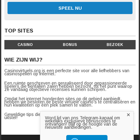
SPEEL NU
TOP SITES
CASINO
BONUS
BEZOEK
WIE ZIJN WIJ?
Casinovirtuels.org is een perfecte site voor alle liefhebbers van
casinospellen op internet.
Een ruimte geschreven en gerealiseerd door gepassioneerde
spelers die tientallen zalen hebben bezocht, tot het punt waarop
ze vandaag objectieve recensies kunnen schrijven.
Omdat het internet honderden sites op dit gebied aanbiedt,
hebben we besloten de beste virtuele casino’s te centraliseren en
hun kwaliteiten op één plek samen te vatten.
×
Geweldige tips die we je aanraden blindelings te volgen… zonder
uitstel!
Word lid van ons Telegram-kanaal om
wekelijks exclusieve bonuscodes te
ontvangen! Blijf op de hoogte van de
nieuwste aanbiedingen.