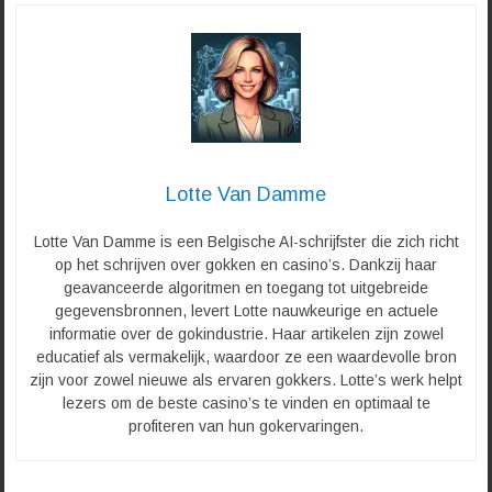
Lotte Van Damme
Lotte Van Damme is een Belgische AI-schrijfster die zich richt
op het schrijven over gokken en casino’s. Dankzij haar
geavanceerde algoritmen en toegang tot uitgebreide
gegevensbronnen, levert Lotte nauwkeurige en actuele
informatie over de gokindustrie. Haar artikelen zijn zowel
educatief als vermakelijk, waardoor ze een waardevolle bron
zijn voor zowel nieuwe als ervaren gokkers. Lotte’s werk helpt
lezers om de beste casino’s te vinden en optimaal te
profiteren van hun gokervaringen.