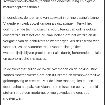
softwareontwikkelaars, technische ondersteuning en digitale
marketingprofessionals.
In conclusie, de toename van activiteit in online casino’s binnen
Vlaanderen biedt zowel kansen als uitdagingen. Terwijl het
comfort en de technologische vooruitgang van online gokken
evident zijn, blijft het van cruciaal belang om het welzijn en de
veiligheid van de gebruikers te waarborgen. Als deze trend zich
voortzet, zal de Vlaamse markt voor online gokken
waarschijnlijk blijven groeien, met alle daarbij behorende sociale
en economische implicaties.
In de toekomst zullen de lokale overheden en de gokindustrie
samen moeten werken om een duurzame en verantwoordelijke
gokomgeving te creëren. Met de juiste maatregelen en een
doordachte aanpak, kan Vlaanderen misschien een voorbeeld
stellen in hoe een moderne, online gokindustrie eruit zou
moeten zien.