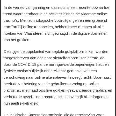
In de wereld van gaming en casino’s is een recente opwaartse
trend waarneembaar in de activiteit binnen de Vlaamse online
casino’s. Met technologische vooruitgangen en een groeiend
comfort bij online transacties, hebben meer mensen uit alle
hoeken van Vlaanderen zich gewaagd in de digitale domeinen
van het gokken.
De stijgende populariteit van digitale gokplatforms kan worden
toegeschreven aan een paar sleutelfactoren. Ten eerste, de
door de COVID-19 pandemie ingevoerde beperkingen hebben
fysieke casino’s tijdelijk onbereikbaar gemaakt, wat een
verschuiving naar online alternatieven teweegbracht. Daarnaast
heeft de verbetering van de gebruikerservaring op online
platforms, met naadloos live gokken, geavanceerde graphics en
verbeterde beveiligingsmaatregelen, aanzienlijk bijgedragen aan
hun aantrekkelijkheid.
De Belgische Kansspelcommissie, die de regelgeving voor