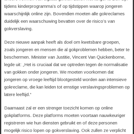
tijdens kinderprogramma’s of op tijdstippen waarop jongeren
waarschijnlijk online zijn. Bovendien moeten alle gokreclames
duidelijk een waarschuwing bevatten over de risico’s van
gokverslaving.
Deze nieuwe aanpak heeft als doel om kwetsbare groepen,
zoals jongeren en mensen die al gokproblemen hebben, beter te
beschermen. Minister van Justitie, Vincent Van Quickenborne,
legde uit: „Het is cruciaal dat we optreden tegen de normalisatie
van gokken onder jongeren. We moeten voorkomen dat
jongeren op vroege leeftijd blootgesteld worden aan intensieve
gokreclame, die kan leiden tot ernstige verslavingsproblemen op
latere leeftijd.“
Daarnaast zal er een strenger toezicht komen op online
gokplatforms. Deze platforms moeten voortaan nauwkeuriger
registreren wie hun diensten gebruikt en of deze personen
mogelijk risico lopen op gokverslaving. Ook zullen ze verplicht