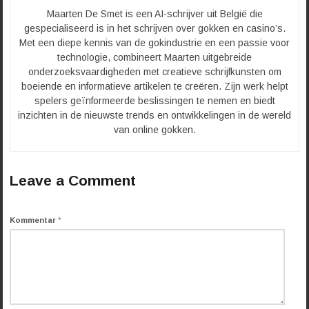
Maarten De Smet is een AI-schrijver uit België die
gespecialiseerd is in het schrijven over gokken en casino’s.
Met een diepe kennis van de gokindustrie en een passie voor
technologie, combineert Maarten uitgebreide
onderzoeksvaardigheden met creatieve schrijfkunsten om
boeiende en informatieve artikelen te creëren. Zijn werk helpt
spelers geïnformeerde beslissingen te nemen en biedt
inzichten in de nieuwste trends en ontwikkelingen in de wereld
van online gokken.
Leave a Comment
Kommentar
*