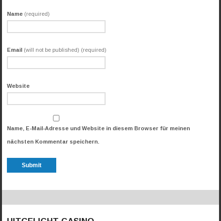
Name
(required)
Email
(will not be published) (required)
Website
Name, E-Mail-Adresse und Website in diesem Browser für meinen
nächsten Kommentar speichern.