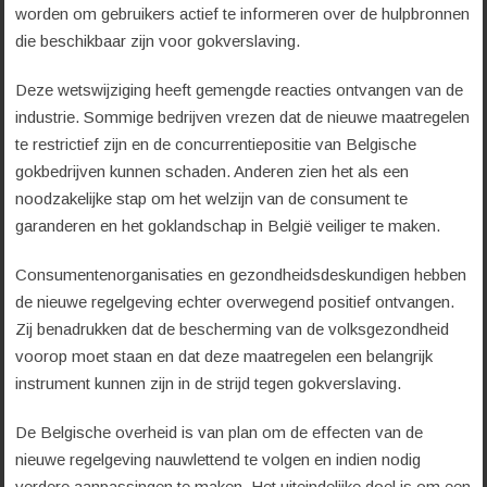
worden om gebruikers actief te informeren over de hulpbronnen
die beschikbaar zijn voor gokverslaving.
Deze wetswijziging heeft gemengde reacties ontvangen van de
industrie. Sommige bedrijven vrezen dat de nieuwe maatregelen
te restrictief zijn en de concurrentiepositie van Belgische
gokbedrijven kunnen schaden. Anderen zien het als een
noodzakelijke stap om het welzijn van de consument te
garanderen en het goklandschap in België veiliger te maken.
Consumentenorganisaties en gezondheidsdeskundigen hebben
de nieuwe regelgeving echter overwegend positief ontvangen.
Zij benadrukken dat de bescherming van de volksgezondheid
voorop moet staan en dat deze maatregelen een belangrijk
instrument kunnen zijn in de strijd tegen gokverslaving.
De Belgische overheid is van plan om de effecten van de
nieuwe regelgeving nauwlettend te volgen en indien nodig
verdere aanpassingen te maken. Het uiteindelijke doel is om een