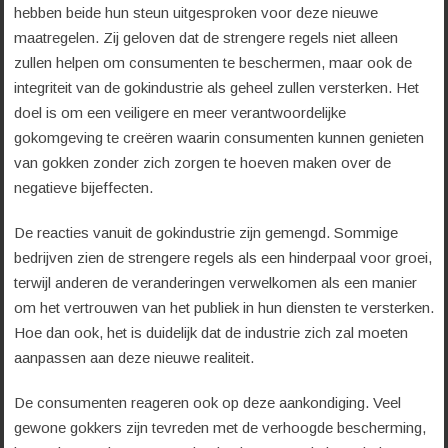
hebben beide hun steun uitgesproken voor deze nieuwe
maatregelen. Zij geloven dat de strengere regels niet alleen
zullen helpen om consumenten te beschermen, maar ook de
integriteit van de gokindustrie als geheel zullen versterken. Het
doel is om een veiligere en meer verantwoordelijke
gokomgeving te creëren waarin consumenten kunnen genieten
van gokken zonder zich zorgen te hoeven maken over de
negatieve bijeffecten.
De reacties vanuit de gokindustrie zijn gemengd. Sommige
bedrijven zien de strengere regels als een hinderpaal voor groei,
terwijl anderen de veranderingen verwelkomen als een manier
om het vertrouwen van het publiek in hun diensten te versterken.
Hoe dan ook, het is duidelijk dat de industrie zich zal moeten
aanpassen aan deze nieuwe realiteit.
De consumenten reageren ook op deze aankondiging. Veel
gewone gokkers zijn tevreden met de verhoogde bescherming,