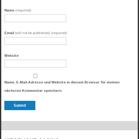
Name
(required)
Email
(will not be published) (required)
Website
Name, E-Mail-Adresse und Website in diesem Browser für meinen
nächsten Kommentar speichern.