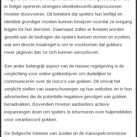
in België opereren strengere identiteitsverificatieprocessen
moeten doorvoeren. Dit betekent dat spelers hun leeftijd en
identiteit grondiger moeten kunnen bewijzen voordat ze toegang
krijgen tot hun diensten. Daarnaast zullen er limieten worden
gesteld aan de bedragen die spelers kunnen storten en inzetten,
wat een directe maatregel is om te voorkomen dat gokkers
meer uitgeven dan ze zich kunnen veroorloven.
Een ander belangrijk aspect van de nieuwe regelgeving is de
verplichting voor online gokbedrijven om duidelijker te
communiceren over de risico’s van gokken. Dit omvat het
verplicht stellen van waarschuwingen op hun websites en in hun
advertenties die de potentiële negatieve gevolgen van gokken
benadrukken. Bovendien moeten aanbieders actieve
inspanningen doen om spelers te informeren over hulpmiddelen
voor verantwoord gokken.
De Belgische minister van Justitie en de Kansspelcommissie