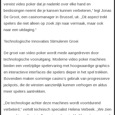
vereist video poker dat je nadenkt over elke hand en
beslissingen neemt die je kansen kunnen verbeteren,“ legt Jonas
De Groot, een casinomanager in Brussel, uit. „Dit aspect trekt
spelers die niet alleen op zoek zijn naar vermaak, maar ook
naar een uitdaging.“
Technologische Innovaties Stimuleren Groei
De groei van video poker wordt mede aangedreven door
technologische vooruitgang. Moderne video poker machines
bieden een veelzijdige spelervaring met hoogwaardige graphics
en interactieve interfaces die spelers dieper in het spel trekken.
Bovendien maken sommige casino’s gebruik van progressieve
jackpots, die de winsten aanzienlijk kunnen verhogen en aldus
meer spelers aantrekken.
„De technologie achter deze machines wordt voortdurend
verbeterd,“ vertelt technisch specialist Helena Verbeek. „We zien