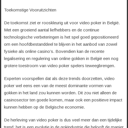
Toekomstige Vooruitzichten
De toekomst ziet er rooskleurig uit voor video poker in België.
Met een groeiend aantal liefhebbers en de continue
technologische verbeteringen is het spel goed gepositioneerd
om een hoofdbestanddeel te blijven in het aanbod van zowel
fysieke als online casino’s. Bovendien kan de recente
legalisering en regulering van online gokken in België een nog
grotere toestroom van video poker spelers teweegbrengen.
Experten voorspellen dat als deze trends doorzetten, video
poker wel eens een van de meest dominante vormen van
gokken in het land zou kunnen worden. Dit zou niet alleen de
casinosector ten goede komen, maar ook een positieve impact
kunnen hebben op de Belgische economie.
De herleving van video poker is dus veel meer dan een tijdelijke
trend; het is een evolutie in de gokindustrie die belooft de manier