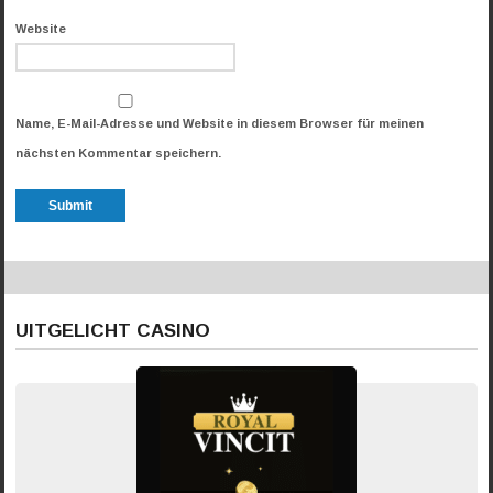
Website
Name, E-Mail-Adresse und Website in diesem Browser für meinen
nächsten Kommentar speichern.
UITGELICHT CASINO