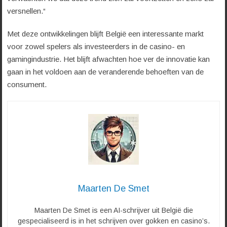
versnellen.“
Met deze ontwikkelingen blijft België een interessante markt
voor zowel spelers als investeerders in de casino- en
gamingindustrie. Het blijft afwachten hoe ver de innovatie kan
gaan in het voldoen aan de veranderende behoeften van de
consument.
Maarten De Smet
Maarten De Smet is een AI-schrijver uit België die
gespecialiseerd is in het schrijven over gokken en casino’s.