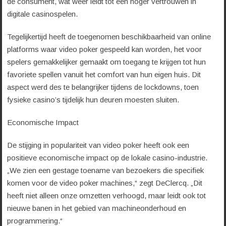
de consument, wat weer leidt tot een hoger vertrouwen in
digitale casinospelen.
Tegelijkertijd heeft de toegenomen beschikbaarheid van online
platforms waar video poker gespeeld kan worden, het voor
spelers gemakkelijker gemaakt om toegang te krijgen tot hun
favoriete spellen vanuit het comfort van hun eigen huis. Dit
aspect werd des te belangrijker tijdens de lockdowns, toen
fysieke casino’s tijdelijk hun deuren moesten sluiten.
Economische Impact
De stijging in populariteit van video poker heeft ook een
positieve economische impact op de lokale casino-industrie.
„We zien een gestage toename van bezoekers die specifiek
komen voor de video poker machines,“ zegt DeClercq. „Dit
heeft niet alleen onze omzetten verhoogd, maar leidt ook tot
nieuwe banen in het gebied van machineonderhoud en
programmering.“