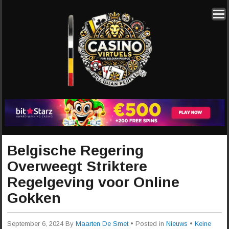
Belgische Regering
Overweegt Striktere
Regelgeving voor Online
Gokken
September 6, 2024
By
Maarten De Smet
• Posted in
Nieuws
•
Keine