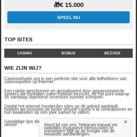
🎁€ 15.000
SPEEL NU
TOP SITES
CASINO
BONUS
BEZOEK
WIE ZIJN WIJ?
Casinovirtuels.org is een perfecte site voor alle liefhebbers van
casinospellen op internet.
Een ruimte geschreven en gerealiseerd door gepassioneerde
spelers die tientallen zalen hebben bezocht, tot het punt waarop
ze vandaag objectieve recensies kunnen schrijven.
Omdat het internet honderden sites op dit gebied aanbiedt,
hebben we besloten de beste virtuele casino’s te centraliseren en
hun kwaliteiten op één plek samen te vatten.
×
Geweldige tips die we je aanraden blindelings te volgen… zonder
uitstel!
Word lid van ons Telegram-kanaal om
wekelijks exclusieve bonuscodes te
ontvangen! Blijf op de hoogte van de
nieuwste aanbiedingen.