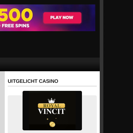
UITGELICHT CASINO