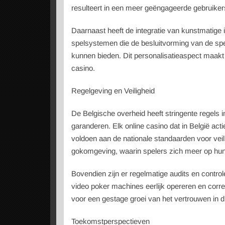
resulteert in een meer geëngageerde gebruiker
Daarnaast heeft de integratie van kunstmatige i
spelsystemen die de besluitvorming van de sp
kunnen bieden. Dit personalisatieaspect maakt 
casino.
Regelgeving en Veiligheid
De Belgische overheid heeft stringente regels i
garanderen. Elk online casino dat in België acti
voldoen aan de nationale standaarden voor veili
gokomgeving, waarin spelers zich meer op hun 
Bovendien zijn er regelmatige audits en contr
video poker machines eerlijk opereren en corr
voor een gestage groei van het vertrouwen in di
Toekomstperspectieven