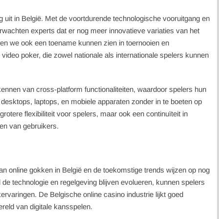
g uit in België. Met de voortdurende technologische vooruitgang en
rwachten experts dat er nog meer innovatieve variaties van het
den we ook een toename kunnen zien in toernooien en
video poker, die zowel nationale als internationale spelers kunnen
ennen van cross-platform functionaliteiten, waardoor spelers hun
desktops, laptops, en mobiele apparaten zonder in te boeten op
n grotere flexibiliteit voor spelers, maar ook een continuïteit in
den van gebruikers.
 van online gokken in België en de toekomstige trends wijzen op nog
jl de technologie en regelgeving blijven evolueren, kunnen spelers
ervaringen. De Belgische online casino industrie lijkt goed
ereld van digitale kansspelen.