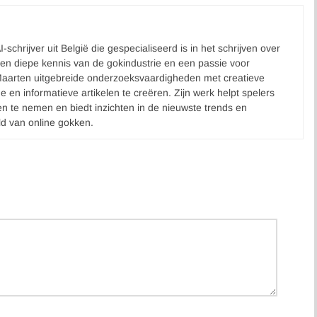
schrijver uit België die gespecialiseerd is in het schrijven over
en diepe kennis van de gokindustrie en een passie voor
Maarten uitgebreide onderzoeksvaardigheden met creatieve
 en informatieve artikelen te creëren. Zijn werk helpt spelers
n te nemen en biedt inzichten in de nieuwste trends en
ld van online gokken.