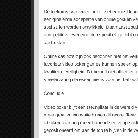
De toekomst van video poker ziet er rooskleuri
een groeiende acceptatie van online gokken ve
spel zullen worden ontwikkeld. Daarnaast zou
competitieve evenementen specifiek gericht op 
aantrekken.
Online casino’s zijn ook begonnen met het verk
favoriete video poker games kunnen spelen op 
kwaliteit of veiligheid. Dit belooft niet alleen ee
speelervaring die essentieel is voor het behou
Conclusie
Video poker blijft een steunpilaar in de wereld
meer groei en innovatie binnen dit genre. Terwi
uitkijken naar nog meer boeiende en veilige gok
gepositioneerd om aan de top te blijven in de w