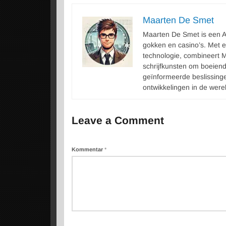
Maarten De Smet
Maarten De Smet is een AI-
gokken en casino’s. Met e
technologie, combineert 
schrijfkunsten om boeiende
geïnformeerde beslissinge
ontwikkelingen in de were
Leave a Comment
Kommentar
*