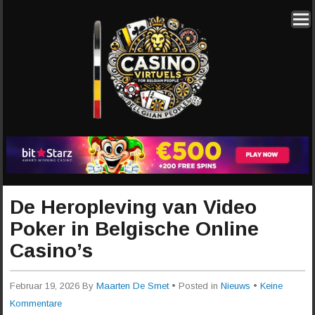
De Heropleving van Video
Poker in Belgische Online
Casino’s
Februar 19, 2026
By
Maarten De Smet
• Posted in
Nieuws
•
Keine
Kommentare