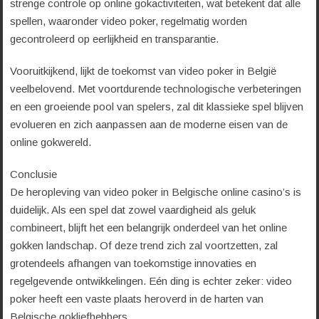
strenge controle op online gokactiviteiten, wat betekent dat alle
spellen, waaronder video poker, regelmatig worden
gecontroleerd op eerlijkheid en transparantie.
Vooruitkijkend, lijkt de toekomst van video poker in België
veelbelovend. Met voortdurende technologische verbeteringen
en een groeiende pool van spelers, zal dit klassieke spel blijven
evolueren en zich aanpassen aan de moderne eisen van de
online gokwereld.
Conclusie
De heropleving van video poker in Belgische online casino’s is
duidelijk. Als een spel dat zowel vaardigheid als geluk
combineert, blijft het een belangrijk onderdeel van het online
gokken landschap. Of deze trend zich zal voortzetten, zal
grotendeels afhangen van toekomstige innovaties en
regelgevende ontwikkelingen. Eén ding is echter zeker: video
poker heeft een vaste plaats heroverd in de harten van
Belgische gokliefhebbers.