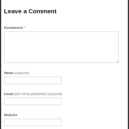
Leave a Comment
Kommentar
*
Name
(required)
Email
(will not be published) (required)
Website