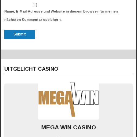
Name, E-Mail-Adresse und Website in diesem Browser für meinen
nächsten Kommentar speichern.
UITGELICHT CASINO
MEGA WIN CASINO