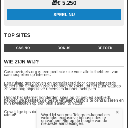
🎁€ 5.250
SPEEL NU
TOP SITES
CASINO
BONUS
BEZOEK
WIE ZIJN WIJ?
Casinovirtuels.org is een perfecte site voor alle liefhebbers van
casinospellen op internet.
Een ruimte geschreven en gerealiseerd door gepassioneerde
spelers die tientallen zalen hebben bezocht, tot het punt waarop
ze vandaag objectieve recensies kunnen schrijven.
Omdat het internet honderden sites op dit gebied aanbiedt,
hebben we besloten de beste virtuele casino’s te centraliseren en
hun kwaliteiten op één plek samen te vatten.
×
Geweldige tips die we je aanraden blindelings te volgen… zonder
uitstel!
Word lid van ons Telegram-kanaal om
wekelijks exclusieve bonuscodes te
ontvangen! Blijf op de hoogte van de
nieuwste aanbiedingen.