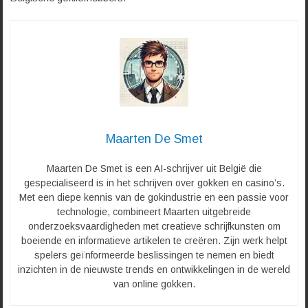
Maarten De Smet
Maarten De Smet is een AI-schrijver uit België die
gespecialiseerd is in het schrijven over gokken en casino’s.
Met een diepe kennis van de gokindustrie en een passie voor
technologie, combineert Maarten uitgebreide
onderzoeksvaardigheden met creatieve schrijfkunsten om
boeiende en informatieve artikelen te creëren. Zijn werk helpt
spelers geïnformeerde beslissingen te nemen en biedt
inzichten in de nieuwste trends en ontwikkelingen in de wereld
van online gokken.