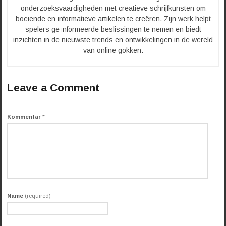
onderzoeksvaardigheden met creatieve schrijfkunsten om
boeiende en informatieve artikelen te creëren. Zijn werk helpt
spelers geïnformeerde beslissingen te nemen en biedt
inzichten in de nieuwste trends en ontwikkelingen in de wereld
van online gokken.
Leave a Comment
Kommentar
*
Name
(required)