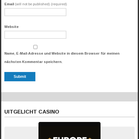
Email
(will not be published) (required)
Website
Name, E-Mail-Adresse und Website in diesem Browser für meinen
nächsten Kommentar speichern.
UITGELICHT CASINO