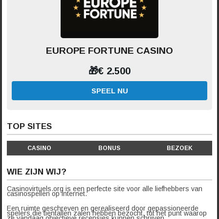
EUROPE FORTUNE CASINO
🎁€ 2.500
SPEEL NU
TOP SITES
CASINO
BONUS
BEZOEK
WIE ZIJN WIJ?
Casinovirtuels.org is een perfecte site voor alle liefhebbers van
casinospellen op internet.
Een ruimte geschreven en gerealiseerd door gepassioneerde
spelers die tientallen zalen hebben bezocht, tot het punt waarop
ze vandaag objectieve recensies kunnen schrijven.