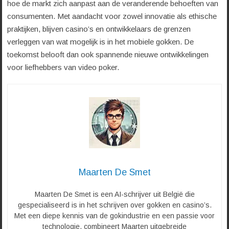
hoe de markt zich aanpast aan de veranderende behoeften van
consumenten. Met aandacht voor zowel innovatie als ethische
praktijken, blijven casino’s en ontwikkelaars de grenzen
verleggen van wat mogelijk is in het mobiele gokken. De
toekomst belooft dan ook spannende nieuwe ontwikkelingen
voor liefhebbers van video poker.
Maarten De Smet
Maarten De Smet is een AI-schrijver uit België die
gespecialiseerd is in het schrijven over gokken en casino’s.
Met een diepe kennis van de gokindustrie en een passie voor
technologie, combineert Maarten uitgebreide