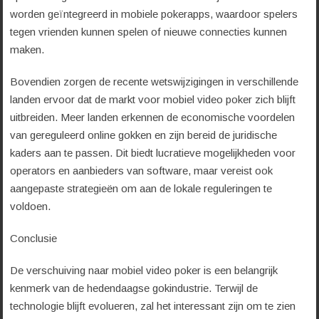
worden geïntegreerd in mobiele pokerapps, waardoor spelers
tegen vrienden kunnen spelen of nieuwe connecties kunnen
maken.
Bovendien zorgen de recente wetswijzigingen in verschillende
landen ervoor dat de markt voor mobiel video poker zich blijft
uitbreiden. Meer landen erkennen de economische voordelen
van gereguleerd online gokken en zijn bereid de juridische
kaders aan te passen. Dit biedt lucratieve mogelijkheden voor
operators en aanbieders van software, maar vereist ook
aangepaste strategieën om aan de lokale reguleringen te
voldoen.
Conclusie
De verschuiving naar mobiel video poker is een belangrijk
kenmerk van de hedendaagse gokindustrie. Terwijl de
technologie blijft evolueren, zal het interessant zijn om te zien