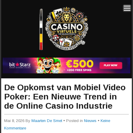
De Opkomst van Mobiel Video
Poker: Een Nieuwe Trend in
de Online Casino Industrie
Mai 8, 2026
By
Maarten De Smet
• Posted in
Nieuws
•
Keine
Kommentare