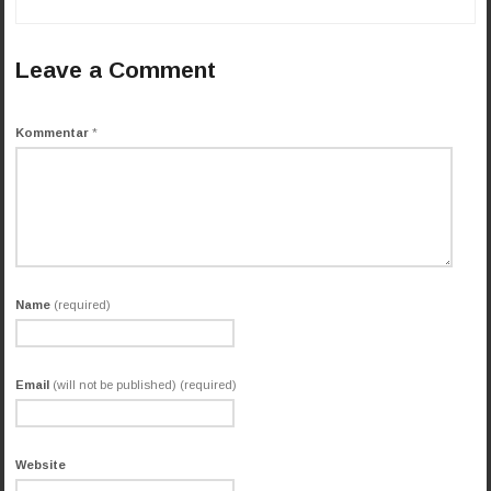
Leave a Comment
Kommentar
*
Name
(required)
Email
(will not be published) (required)
Website