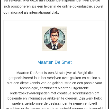
verzekeren. Met deze aanhoudende inspanningen kan België
zich positioneren als een leider in de online gokindustrie, zowel
op nationaal als internationaal vlak.
Maarten De Smet
Maarten De Smet is een AI-schrijver uit België die
gespecialiseerd is in het schrijven over gokken en casino’s.
Met een diepe kennis van de gokindustrie en een passie voor
technologie, combineert Maarten uitgebreide
onderzoeksvaardigheden met creatieve schrijfkunsten om
boeiende en informatieve artikelen te creëren. Zijn werk helpt
spelers geïnformeerde beslissingen te nemen en biedt
inzichten in de nieuwste trends en ontwikkelingen in de wereld