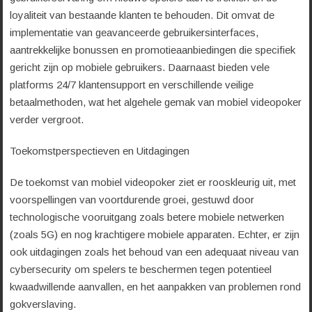
loyaliteit van bestaande klanten te behouden. Dit omvat de
implementatie van geavanceerde gebruikersinterfaces,
aantrekkelijke bonussen en promotieaanbiedingen die specifiek
gericht zijn op mobiele gebruikers. Daarnaast bieden vele
platforms 24/7 klantensupport en verschillende veilige
betaalmethoden, wat het algehele gemak van mobiel videopoker
verder vergroot.
Toekomstperspectieven en Uitdagingen
De toekomst van mobiel videopoker ziet er rooskleurig uit, met
voorspellingen van voortdurende groei, gestuwd door
technologische vooruitgang zoals betere mobiele netwerken
(zoals 5G) en nog krachtigere mobiele apparaten. Echter, er zijn
ook uitdagingen zoals het behoud van een adequaat niveau van
cybersecurity om spelers te beschermen tegen potentieel
kwaadwillende aanvallen, en het aanpakken van problemen rond
gokverslaving.