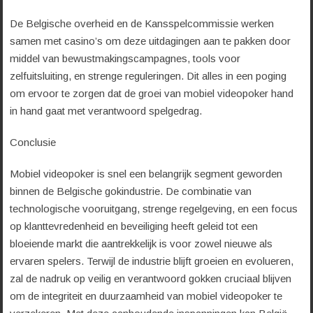
De Belgische overheid en de Kansspelcommissie werken
samen met casino’s om deze uitdagingen aan te pakken door
middel van bewustmakingscampagnes, tools voor
zelfuitsluiting, en strenge reguleringen. Dit alles in een poging
om ervoor te zorgen dat de groei van mobiel videopoker hand
in hand gaat met verantwoord spelgedrag.
Conclusie
Mobiel videopoker is snel een belangrijk segment geworden
binnen de Belgische gokindustrie. De combinatie van
technologische vooruitgang, strenge regelgeving, en een focus
op klanttevredenheid en beveiliging heeft geleid tot een
bloeiende markt die aantrekkelijk is voor zowel nieuwe als
ervaren spelers. Terwijl de industrie blijft groeien en evolueren,
zal de nadruk op veilig en verantwoord gokken cruciaal blijven
om de integriteit en duurzaamheid van mobiel videopoker te