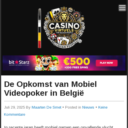
De Opkomst van Mobiel
Videopoker in België
Juli 29, 2025
By
Maarten De Smet
• Posted in
Nieuws
•
Keine
Kommentare
In recente jaren heeft mobiel gamen een opvallende vlucht