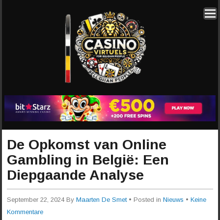
De Opkomst van Online
Gambling in België: Een
Diepgaande Analyse
September 22, 2024
By
Maarten De Smet
• Posted in
Nieuws
•
Keine
Kommentare