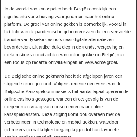
In de wereld van kansspelen heeft België recentelijk een
significante verschuiving waargenomen naar het online
platform. De groei van online gokken is opmerkelijk, vooral in
het licht van de pandemische gebeurtenissen die een versnelde
transitie van fysieke casino’s naar digitale alternatieven
bevorderden. Dit artikel duikt diep in de trends, wetgeving en
toekomstige vooruitzichten van online gokken in België, met
een focus op recente ontwikkelingen en verwachte groei.
De Belgische online gokmarkt heeft de afgelopen jaren een
stijgende groei getoond. Volgens recente gegevens van de
Belgische Kansspelcommissie is het aantal legaal opererende
online casino’s gestegen, wat een direct gevolg is van de
toegenomen vraag van consumenten naar online
kansspeldiensten. Deze stijging komt ook overeen met de
verbeteringen in technologie en mobiel gokken, waardoor
gebruikers gemakkelijker toegang krijgen tot hun favoriete