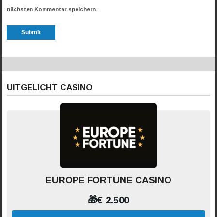
nächsten Kommentar speichern.
UITGELICHT CASINO
EUROPE FORTUNE CASINO
🎁€ 2.500