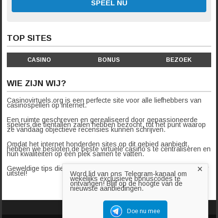
SPEEL NU
TOP SITES
CASINO
BONUS
BEZOEK
WIE ZIJN WIJ?
Casinovirtuels.org is een perfecte site voor alle liefhebbers van
casinospellen op internet.
Een ruimte geschreven en gerealiseerd door gepassioneerde
spelers die tientallen zalen hebben bezocht, tot het punt waarop
ze vandaag objectieve recensies kunnen schrijven.
Omdat het internet honderden sites op dit gebied aanbiedt,
hebben we besloten de beste virtuele casino’s te centraliseren en
hun kwaliteiten op één plek samen te vatten.
×
Geweldige tips die we je aanraden blindelings te volgen… zonder
uitstel!
Word lid van ons Telegram-kanaal om
wekelijks exclusieve bonuscodes te
ontvangen! Blijf op de hoogte van de
nieuwste aanbiedingen.
Doe nu mee