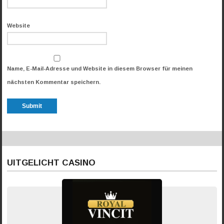
Website
Name, E-Mail-Adresse und Website in diesem Browser für meinen
nächsten Kommentar speichern.
UITGELICHT CASINO