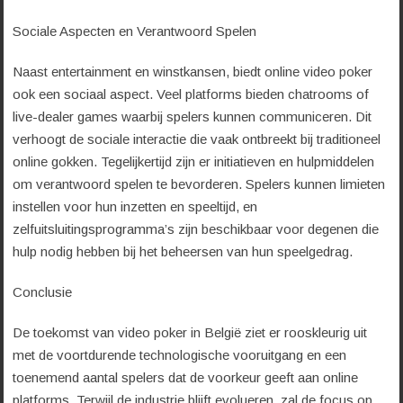
Sociale Aspecten en Verantwoord Spelen
Naast entertainment en winstkansen, biedt online video poker
ook een sociaal aspect. Veel platforms bieden chatrooms of
live-dealer games waarbij spelers kunnen communiceren. Dit
verhoogt de sociale interactie die vaak ontbreekt bij traditioneel
online gokken. Tegelijkertijd zijn er initiatieven en hulpmiddelen
om verantwoord spelen te bevorderen. Spelers kunnen limieten
instellen voor hun inzetten en speeltijd, en
zelfuitsluitingsprogramma’s zijn beschikbaar voor degenen die
hulp nodig hebben bij het beheersen van hun speelgedrag.
Conclusie
De toekomst van video poker in België ziet er rooskleurig uit
met de voortdurende technologische vooruitgang en een
toenemend aantal spelers dat de voorkeur geeft aan online
platforms. Terwijl de industrie blijft evolueren, zal de focus op