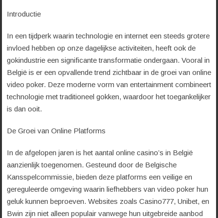
Introductie
In een tijdperk waarin technologie en internet een steeds grotere
invloed hebben op onze dagelijkse activiteiten, heeft ook de
gokindustrie een significante transformatie ondergaan. Vooral in
België is er een opvallende trend zichtbaar in de groei van online
video poker. Deze moderne vorm van entertainment combineert
technologie met traditioneel gokken, waardoor het toegankelijker
is dan ooit.
De Groei van Online Platforms
In de afgelopen jaren is het aantal online casino’s in België
aanzienlijk toegenomen. Gesteund door de Belgische
Kansspelcommissie, bieden deze platforms een veilige en
gereguleerde omgeving waarin liefhebbers van video poker hun
geluk kunnen beproeven. Websites zoals Casino777, Unibet, en
Bwin zijn niet alleen populair vanwege hun uitgebreide aanbod