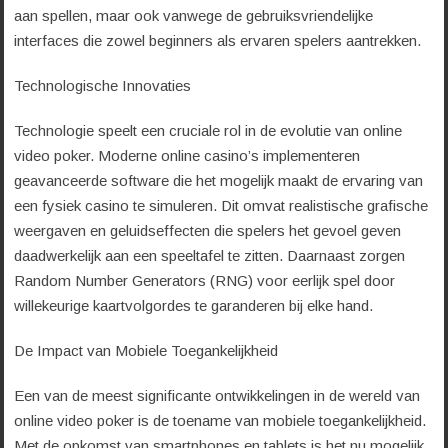
aan spellen, maar ook vanwege de gebruiksvriendelijke
interfaces die zowel beginners als ervaren spelers aantrekken.
Technologische Innovaties
Technologie speelt een cruciale rol in de evolutie van online
video poker. Moderne online casino’s implementeren
geavanceerde software die het mogelijk maakt de ervaring van
een fysiek casino te simuleren. Dit omvat realistische grafische
weergaven en geluidseffecten die spelers het gevoel geven
daadwerkelijk aan een speeltafel te zitten. Daarnaast zorgen
Random Number Generators (RNG) voor eerlijk spel door
willekeurige kaartvolgordes te garanderen bij elke hand.
De Impact van Mobiele Toegankelijkheid
Een van de meest significante ontwikkelingen in de wereld van
online video poker is de toename van mobiele toegankelijkheid.
Met de opkomst van smartphones en tablets is het nu mogelijk