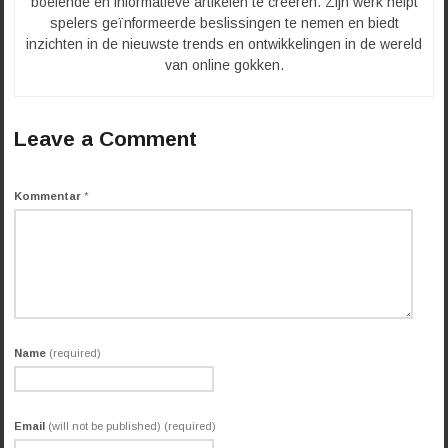
boeiende en informatieve artikelen te creëren. Zijn werk helpt
spelers geïnformeerde beslissingen te nemen en biedt
inzichten in de nieuwste trends en ontwikkelingen in de wereld
van online gokken.
Leave a Comment
Kommentar
*
Name
(required)
Email
(will not be published) (required)