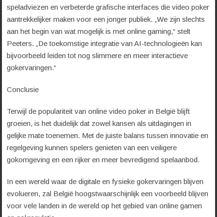
speladviezen en verbeterde grafische interfaces die video poker
aantrekkelijker maken voor een jonger publiek. „We zijn slechts
aan het begin van wat mogelijk is met online gaming,“ stelt
Peeters. „De toekomstige integratie van AI-technologieën kan
bijvoorbeeld leiden tot nog slimmere en meer interactieve
gokervaringen.“
Conclusie
Terwijl de populariteit van online video poker in België blijft
groeien, is het duidelijk dat zowel kansen als uitdagingen in
gelijke mate toenemen. Met de juiste balans tussen innovatie en
regelgeving kunnen spelers genieten van een veiligere
gokomgeving en een rijker en meer bevredigend spelaanbod.
In een wereld waar de digitale en fysieke gokervaringen blijven
evolueren, zal België hoogstwaarschijnlijk een voorbeeld blijven
voor vele landen in de wereld op het gebied van online gamen