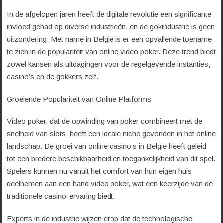
In de afgelopen jaren heeft de digitale revolutie een significante
invloed gehad op diverse industrieën, en de gokindustrie is geen
uitzondering. Met name in België is er een opvallende toename
te zien in de populariteit van online video poker. Deze trend biedt
zowel kansen als uitdagingen voor de regelgevende instanties,
casino’s en de gokkers zelf.
Groeiende Populariteit van Online Platforms
Video poker, dat de opwinding van poker combineert met de
snelheid van slots, heeft een ideale niche gevonden in het online
landschap. De groei van online casino’s in België heeft geleid
tot een bredere beschikbaarheid en toegankelijkheid van dit spel.
Spelers kunnen nu vanuit het comfort van hun eigen huis
deelnemen aan een hand video poker, wat een keerzijde van de
traditionele casino-ervaring biedt.
Experts in de industrie wijzen erop dat de technologische