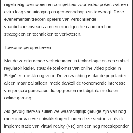
regelmatig toernooien en competities voor video poker, wat een
extra laag van uitdaging en gemeenschapszin toevoegt. Deze
evenementen trekken spelers van verschillende
vaardigheidsniveaus aan en moedigen hen aan om hun
strategieën en technieken te verbeteren.
Toekomstperspectieven
Met de voortdurende verbeteringen in technologie en een stabiel
regulatoir kader, staat de toekomst van online video poker in
België er rooskleurig voor. De verwachting is dat de populariteit
alleen maar zal stijgen, mede dankzij de toenemende interesse
van jongere generaties die opgroeien met digitale media en
online gaming.
Als gevolg hiervan zullen we waarschijnlijk getuige zijn van nog
meer innovatieve ontwikkelingen binnen deze sector, zoals de
implementatie van virtual reality (VR) om een nog meeslepender