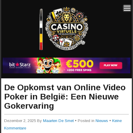
De Opkomst van Online Video
Poker in België: Een Nieuwe
Gokervaring
Dezember 2, 2025
By
Maarten De Smet
• Posted in
Nieuws
•
Keine
Kommentare