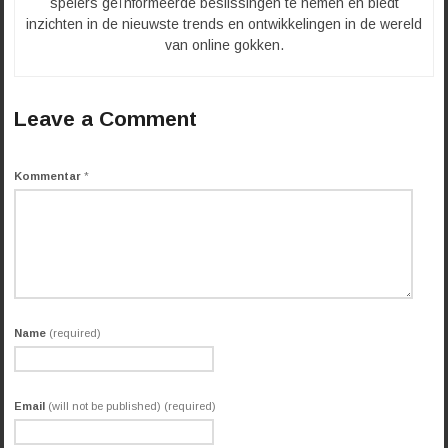
spelers geïnformeerde beslissingen te nemen en biedt
inzichten in de nieuwste trends en ontwikkelingen in de wereld
van online gokken.
Leave a Comment
Kommentar
*
Name
(required)
Email
(will not be published) (required)