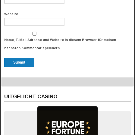
Website
Name, E-Mail-Adresse und Website in diesem Browser für meinen
nächsten Kommentar speichern.
UITGELICHT CASINO