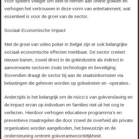
voor spelers veiliger om deel te nemen aan online gokken en
verhogen het vertrouwen in deze vorm van entertainment, wat
essentieel is voor de groei van de sector.
Sociaal-Economische Impact
Met de groei van video poker in België zijn er ook belangrijke
sociaal-economische effecten merkbaar. De sector creëert
nieuwe banen, zowel direct in de gokindustrie als indirect in
aanverwante sectoren zoals technologie en beveiliging.
Bovendien draagt de sector bij aan de staatsinkomsten via
belastingen die geheven worden op gokwinsten en -operaties.
Anderzijds is het belangrijk om de risico’s van gokverslaving en
de impact ervan op individuen en families niet uit het oog te
verliezen. Hierdoor verhogen educatieve programma’s en
preventieve maatregelen die door zowel de overheid als private
organisaties worden aangeboden, het bewustzijn en de
ondersteuning omtrent gokverantwoordelijkheid.