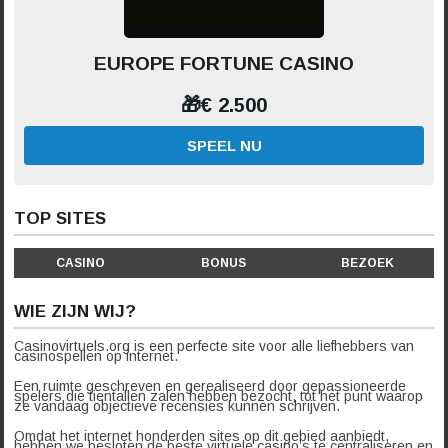
EUROPE FORTUNE CASINO
🎁€ 2.500
SPEEL NU
TOP SITES
CASINO
BONUS
BEZOEK
WIE ZIJN WIJ?
Casinovirtuels.org is een perfecte site voor alle liefhebbers van
casinospellen op internet.
Een ruimte geschreven en gerealiseerd door gepassioneerde
spelers die tientallen zalen hebben bezocht, tot het punt waarop
ze vandaag objectieve recensies kunnen schrijven.
Omdat het internet honderden sites op dit gebied aanbiedt,
hebben we besloten de beste virtuele casino’s te centraliseren en