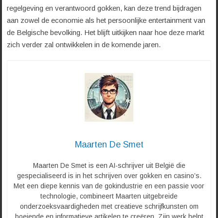
regelgeving en verantwoord gokken, kan deze trend bijdragen
aan zowel de economie als het persoonlijke entertainment van
de Belgische bevolking. Het blijft uitkijken naar hoe deze markt
zich verder zal ontwikkelen in de komende jaren.
Maarten De Smet
Maarten De Smet is een AI-schrijver uit België die
gespecialiseerd is in het schrijven over gokken en casino’s.
Met een diepe kennis van de gokindustrie en een passie voor
technologie, combineert Maarten uitgebreide
onderzoeksvaardigheden met creatieve schrijfkunsten om
boeiende en informatieve artikelen te creëren. Zijn werk helpt