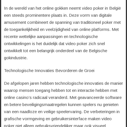
In de wereld van het online gokken neemt video poker in België
een steeds prominentere plaats in. Deze vorm van digitale
amusement combineert de spanning van traditioneel poker met
de toegankelijkheid en veelzijdigheid van online platforms. Met
recente wettelijke aanpassingen en technologische
ontwikkelingen is het duidelijk dat video poker zich snel
ontwikkelt tot een belangrijk onderdeel van de Belgische
gokindustrie.
Technologische Innovaties Bevorderen de Groei
De afgelopen jaren hebben technologische innovaties de manier
waarop mensen toegang hebben tot en interactie hebben met
online casino’s radicaal veranderd. Met geavanceerde software
en betere beveiligingsmaatregelen kunnen spelers nu genieten
van een naadloze en veilige speelervaring. De verbeteringen in
grafische vormgeving en gebruikersinterface maken video
poker niet alleen gebruiksvriendelijker maar ook visueel