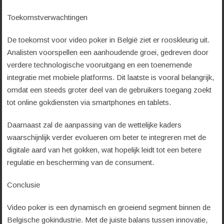
Toekomstverwachtingen
De toekomst voor video poker in België ziet er rooskleurig uit.
Analisten voorspellen een aanhoudende groei, gedreven door
verdere technologische vooruitgang en een toenemende
integratie met mobiele platforms. Dit laatste is vooral belangrijk,
omdat een steeds groter deel van de gebruikers toegang zoekt
tot online gokdiensten via smartphones en tablets.
Daarnaast zal de aanpassing van de wettelijke kaders
waarschijnlijk verder evolueren om beter te integreren met de
digitale aard van het gokken, wat hopelijk leidt tot een betere
regulatie en bescherming van de consument.
Conclusie
Video poker is een dynamisch en groeiend segment binnen de
Belgische gokindustrie. Met de juiste balans tussen innovatie,