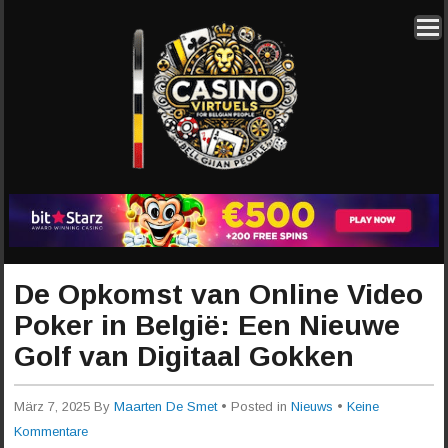
De Opkomst van Online Video
Poker in België: Een Nieuwe
Golf van Digitaal Gokken
März 7, 2025
By
Maarten De Smet
• Posted in
Nieuws
•
Keine
Kommentare