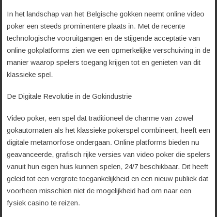
In het landschap van het Belgische gokken neemt online video
poker een steeds prominentere plaats in. Met de recente
technologische vooruitgangen en de stijgende acceptatie van
online gokplatforms zien we een opmerkelijke verschuiving in de
manier waarop spelers toegang krijgen tot en genieten van dit
klassieke spel.
De Digitale Revolutie in de Gokindustrie
Video poker, een spel dat traditioneel de charme van zowel
gokautomaten als het klassieke pokerspel combineert, heeft een
digitale metamorfose ondergaan. Online platforms bieden nu
geavanceerde, grafisch rijke versies van video poker die spelers
vanuit hun eigen huis kunnen spelen, 24/7 beschikbaar. Dit heeft
geleid tot een vergrote toegankelijkheid en een nieuw publiek dat
voorheen misschien niet de mogelijkheid had om naar een
fysiek casino te reizen.