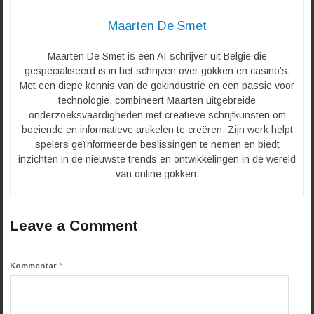
Maarten De Smet
Maarten De Smet is een AI-schrijver uit België die
gespecialiseerd is in het schrijven over gokken en casino’s.
Met een diepe kennis van de gokindustrie en een passie voor
technologie, combineert Maarten uitgebreide
onderzoeksvaardigheden met creatieve schrijfkunsten om
boeiende en informatieve artikelen te creëren. Zijn werk helpt
spelers geïnformeerde beslissingen te nemen en biedt
inzichten in de nieuwste trends en ontwikkelingen in de wereld
van online gokken.
Leave a Comment
Kommentar
*