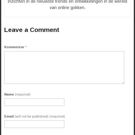
inzichten in de nieuwste trends en ontwikkelingen in de wereld
van online gokken.
Leave a Comment
Kommentar
*
Name
(required)
Email
(will not be published) (required)