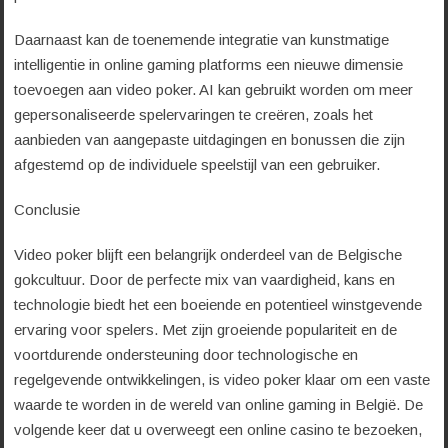
Daarnaast kan de toenemende integratie van kunstmatige
intelligentie in online gaming platforms een nieuwe dimensie
toevoegen aan video poker. AI kan gebruikt worden om meer
gepersonaliseerde spelervaringen te creëren, zoals het
aanbieden van aangepaste uitdagingen en bonussen die zijn
afgestemd op de individuele speelstijl van een gebruiker.
Conclusie
Video poker blijft een belangrijk onderdeel van de Belgische
gokcultuur. Door de perfecte mix van vaardigheid, kans en
technologie biedt het een boeiende en potentieel winstgevende
ervaring voor spelers. Met zijn groeiende populariteit en de
voortdurende ondersteuning door technologische en
regelgevende ontwikkelingen, is video poker klaar om een vaste
waarde te worden in de wereld van online gaming in België. De
volgende keer dat u overweegt een online casino te bezoeken,