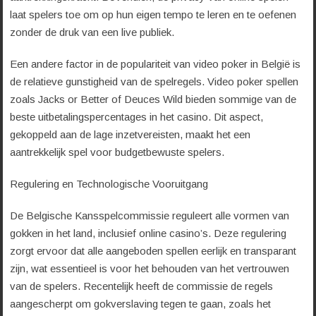
laat spelers toe om op hun eigen tempo te leren en te oefenen
zonder de druk van een live publiek.
Een andere factor in de populariteit van video poker in België is
de relatieve gunstigheid van de spelregels. Video poker spellen
zoals Jacks or Better of Deuces Wild bieden sommige van de
beste uitbetalingspercentages in het casino. Dit aspect,
gekoppeld aan de lage inzetvereisten, maakt het een
aantrekkelijk spel voor budgetbewuste spelers.
Regulering en Technologische Vooruitgang
De Belgische Kansspelcommissie reguleert alle vormen van
gokken in het land, inclusief online casino’s. Deze regulering
zorgt ervoor dat alle aangeboden spellen eerlijk en transparant
zijn, wat essentieel is voor het behouden van het vertrouwen
van de spelers. Recentelijk heeft de commissie de regels
aangescherpt om gokverslaving tegen te gaan, zoals het