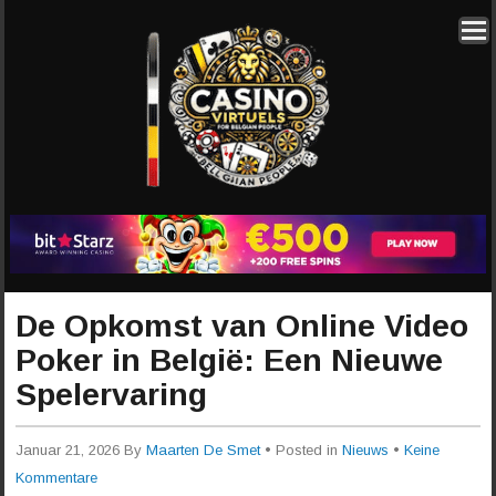
De Opkomst van Online Video
Poker in België: Een Nieuwe
Spelervaring
Januar 21, 2026
By
Maarten De Smet
• Posted in
Nieuws
•
Keine
Kommentare