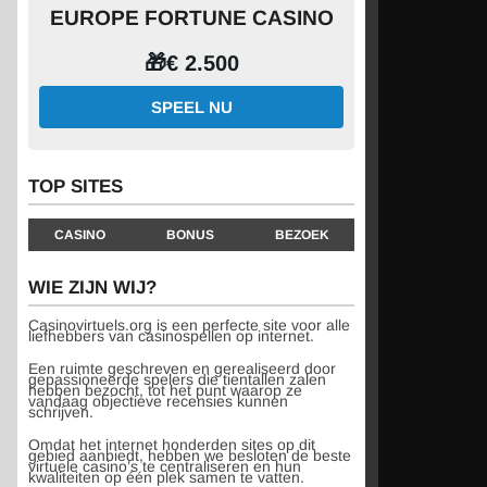
EUROPE FORTUNE CASINO
🎁€ 2.500
SPEEL NU
TOP SITES
CASINO
BONUS
BEZOEK
WIE ZIJN WIJ?
Casinovirtuels.org is een perfecte site voor alle
liefhebbers van casinospellen op internet.
Een ruimte geschreven en gerealiseerd door
gepassioneerde spelers die tientallen zalen
hebben bezocht, tot het punt waarop ze
vandaag objectieve recensies kunnen
schrijven.
Omdat het internet honderden sites op dit
gebied aanbiedt, hebben we besloten de beste
virtuele casino’s te centraliseren en hun
kwaliteiten op één plek samen te vatten.