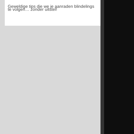
Geweldige tips die we je aanraden blindelings
te volgen… zonder uitstel!