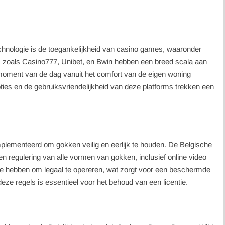
chnologie is de toegankelijkheid van casino games, waaronder
s zoals Casino777, Unibet, en Bwin hebben een breed scala aan
 moment van de dag vanuit het comfort van de eigen woning
ties en de gebruiksvriendelijkheid van deze platforms trekken een
mplementeerd om gokken veilig en eerlijk te houden. De Belgische
n regulering van alle vormen van gokken, inclusief online video
ie hebben om legaal te opereren, wat zorgt voor een beschermde
ze regels is essentieel voor het behoud van een licentie.