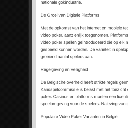
nationale gokindustrie.
De Groei van Digitale Platforms
Met de opkomst van het internet en mobiele te
video poker, aanzienlijk toegenomen. Platform
video poker spellen geïntroduceerd die op elk
gespeeld kunnen worden. De variëteit in spelop
groeiend aantal spelers aan.
Regelgeving en Veiligheid
De Belgische overheid heeft strikte regels geï
Kansspelcommissie is belast met het toezicht e
poker. Casinos en platforms moeten een licent
speelomgeving voor de spelers. Naleving van de
Populaire Video Poker Varianten in België