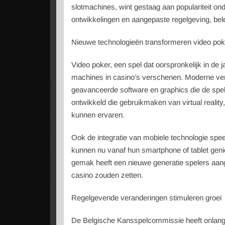
slotmachines, wint gestaag aan populariteit on
ontwikkelingen en aangepaste regelgeving, bele
Nieuwe technologieën transformeren video pok
Video poker, een spel dat oorspronkelijk in de 
machines in casino’s verschenen. Moderne vers
geavanceerde software en graphics die de speler
ontwikkeld die gebruikmaken van virtual realit
kunnen ervaren.
Ook de integratie van mobiele technologie speelt
kunnen nu vanaf hun smartphone of tablet geni
gemak heeft een nieuwe generatie spelers aang
casino zouden zetten.
Regelgevende veranderingen stimuleren groei
De Belgische Kansspelcommissie heeft onlang