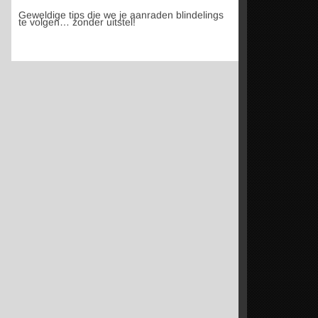
Geweldige tips die we je aanraden blindelings
te volgen… zonder uitstel!