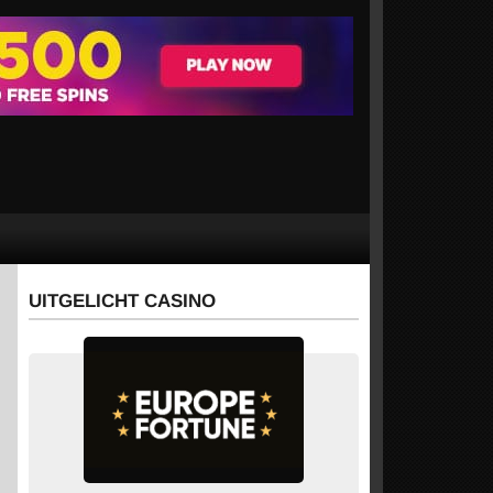
UITGELICHT CASINO