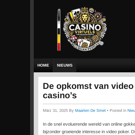
HOME
NIEUWS
De opkomst van video 
casino’s
März 31, 2025
By
Maarten De Smet
• Posted in
Nie
In de snel evoluerende wereld van online gokk
bijzonder groeiende interesse in video poker. 