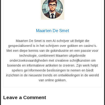
Maarten De Smet
Maarten De Smet is een AI-schrijver uit België die
gespecialiseerd is in het schrijven over gokken en casino’s.
Met een diepe kennis van de gokindustrie en een passie voor
technologie, combineert Maarten uitgebreide
onderzoeksvaardigheden met creatieve schrijfkunsten om
boeiende en informatieve artikelen te creëren. Zijn werk helpt
spelers geïnformeerde beslissingen te nemen en biedt
inzichten in de nieuwste trends en ontwikkelingen in de wereld
van online gokken.
Leave a Comment