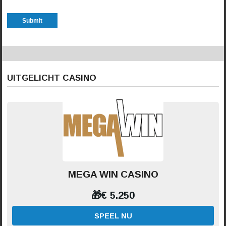
UITGELICHT CASINO
MEGA WIN CASINO
🎁€ 5.250
SPEEL NU