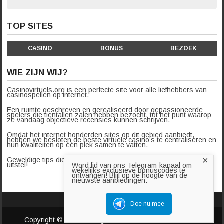
TOP SITES
CASINO
BONUS
BEZOEK
WIE ZIJN WIJ?
Casinovirtuels.org is een perfecte site voor alle liefhebbers van
casinospellen op internet.
Een ruimte geschreven en gerealiseerd door gepassioneerde
spelers die tientallen zalen hebben bezocht, tot het punt waarop
ze vandaag objectieve recensies kunnen schrijven.
Omdat het internet honderden sites op dit gebied aanbiedt,
hebben we besloten de beste virtuele casino’s te centraliseren en
hun kwaliteiten op één plek samen te vatten.
×
Geweldige tips die we je aanraden blindelings te volgen… zonder
uitstel!
Word lid van ons Telegram-kanaal om
wekelijks exclusieve bonuscodes te
ontvangen! Blijf op de hoogte van de
nieuwste aanbiedingen.
Doe nu mee
Copyright © 2026. All Rights Reserved.
Casino Virtuels