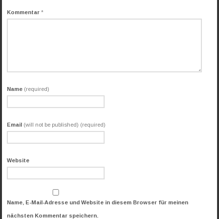
Kommentar
*
Name
(required)
Email
(will not be published) (required)
Website
Name, E-Mail-Adresse und Website in diesem Browser für meinen
nächsten Kommentar speichern.