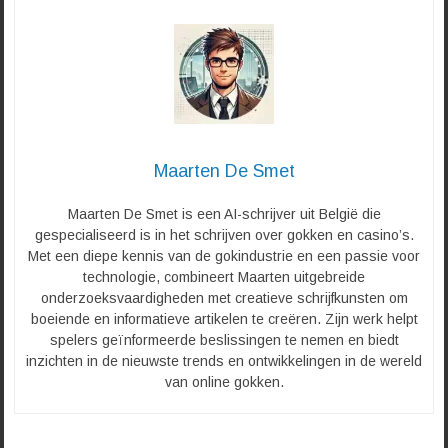
Maarten De Smet
Maarten De Smet is een AI-schrijver uit België die
gespecialiseerd is in het schrijven over gokken en casino’s.
Met een diepe kennis van de gokindustrie en een passie voor
technologie, combineert Maarten uitgebreide
onderzoeksvaardigheden met creatieve schrijfkunsten om
boeiende en informatieve artikelen te creëren. Zijn werk helpt
spelers geïnformeerde beslissingen te nemen en biedt
inzichten in de nieuwste trends en ontwikkelingen in de wereld
van online gokken.