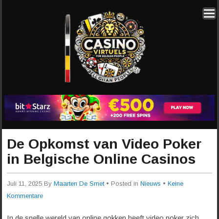
De Opkomst van Video Poker
in Belgische Online Casinos
Juli 11, 2025
By
Maarten De Smet
• Posted in
Nieuws
•
Keine
Kommentare
In de snelle wereld van online gokken heeft video poker zich