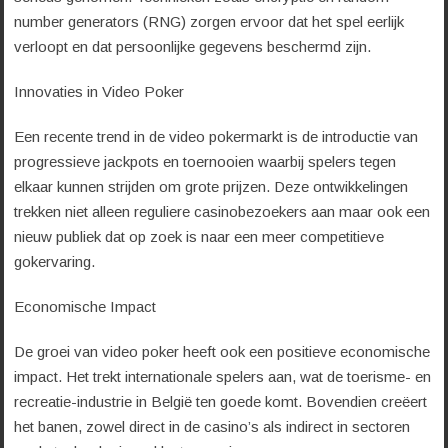
number generators (RNG) zorgen ervoor dat het spel eerlijk
verloopt en dat persoonlijke gegevens beschermd zijn.
Innovaties in Video Poker
Een recente trend in de video pokermarkt is de introductie van
progressieve jackpots en toernooien waarbij spelers tegen
elkaar kunnen strijden om grote prijzen. Deze ontwikkelingen
trekken niet alleen reguliere casinobezoekers aan maar ook een
nieuw publiek dat op zoek is naar een meer competitieve
gokervaring.
Economische Impact
De groei van video poker heeft ook een positieve economische
impact. Het trekt internationale spelers aan, wat de toerisme- en
recreatie-industrie in België ten goede komt. Bovendien creëert
het banen, zowel direct in de casino’s als indirect in sectoren