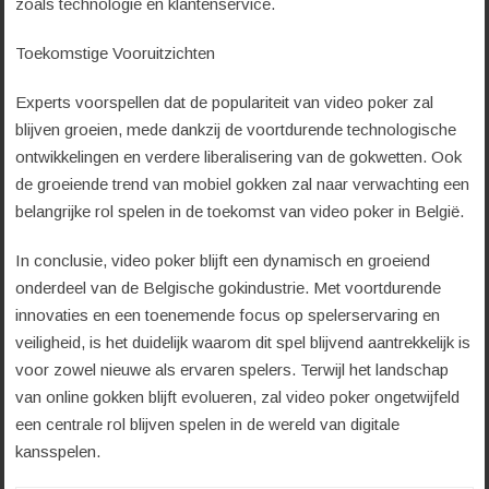
zoals technologie en klantenservice.
Toekomstige Vooruitzichten
Experts voorspellen dat de populariteit van video poker zal
blijven groeien, mede dankzij de voortdurende technologische
ontwikkelingen en verdere liberalisering van de gokwetten. Ook
de groeiende trend van mobiel gokken zal naar verwachting een
belangrijke rol spelen in de toekomst van video poker in België.
In conclusie, video poker blijft een dynamisch en groeiend
onderdeel van de Belgische gokindustrie. Met voortdurende
innovaties en een toenemende focus op spelerservaring en
veiligheid, is het duidelijk waarom dit spel blijvend aantrekkelijk is
voor zowel nieuwe als ervaren spelers. Terwijl het landschap
van online gokken blijft evolueren, zal video poker ongetwijfeld
een centrale rol blijven spelen in de wereld van digitale
kansspelen.