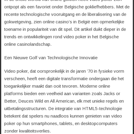
ontpopt als een favoriet onder Belgische gokliefhebbers. Met de
recente technologische vooruitgang en de liberalisering van de
gokwetgeving, zien online casino’s in België een opmerkelijke
toename in populariteit van dit spel. Dit artikel duikt dieper in de
trends en ontwikkelingen rond video poker in het Belgische
online casinolandschap.
Een Nieuwe Golf van Technologische Innovatie
Video poker, dat oorspronkelijk in de jaren ’70 in fysieke vorm
verscheen, heeft een digitale transformatie ondergaan die het
toegankelijker maakt dan ooit tevoren. Moderne online
platforms bieden een veelheid aan varianten zoals Jacks or
Better, Deuces Wild en All American, elk met unieke regels en
uitbetalingsstructuren. De integratie van HTML5-technologie
betekent dat spelers nu naadloos kunnen genieten van video
poker op hun smartphones, tablets, en desktopcomputers
zonder kwaliteitsverlies.