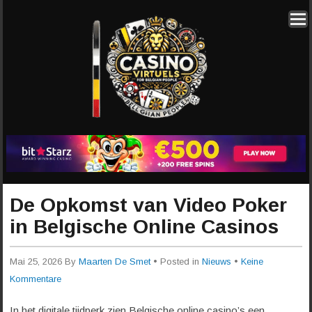
De Opkomst van Video Poker
in Belgische Online Casinos
Mai 25, 2026
By
Maarten De Smet
• Posted in
Nieuws
•
Keine
Kommentare
In het digitale tijdperk zien Belgische online casino’s een