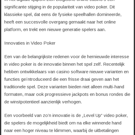
significante stijging in de populariteit van video poker. Dit
klassieke spel, dat eens de fysieke speelhallen domineerde,
heeft een succesvolle overgang gemaakt naar het online
platform, en trekt een nieuwe generatie spelers aan.
Innovaties in Video Poker
Een van de belangrijkste redenen voor de hernieuwde interesse
in video poker is de innovatie binnen het spel zelf. Recentelijk
hebben ontwikkelaars van casino software nieuwe varianten en
functies geïntroduceerd die een frisse draai geven aan het
traditionele spel. Deze varianten bieden niet alleen multi-hand
formaten, maar ook progressieve jackpots en bonus rondes die
de winstpotentieel aanzienlijk verhogen.
Een voorbeeld van zo’n innovatie is de „Level Up“ video poker,
die spelers de mogelijkheid biedt om na elke winnende hand
naar een hoger niveau te klimmen, waarbij de uitbetalingen