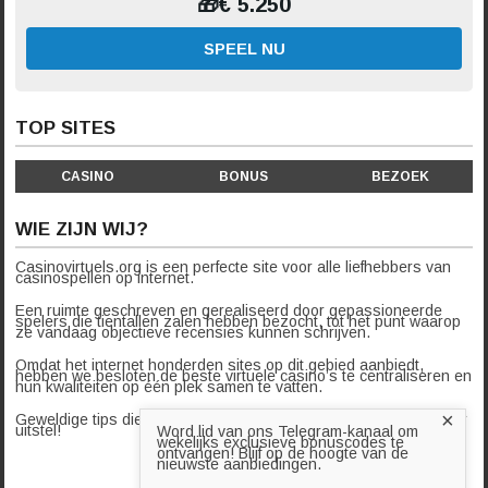
🎁€ 5.250
SPEEL NU
TOP SITES
CASINO
BONUS
BEZOEK
WIE ZIJN WIJ?
Casinovirtuels.org is een perfecte site voor alle liefhebbers van
casinospellen op internet.
Een ruimte geschreven en gerealiseerd door gepassioneerde
spelers die tientallen zalen hebben bezocht, tot het punt waarop
ze vandaag objectieve recensies kunnen schrijven.
Omdat het internet honderden sites op dit gebied aanbiedt,
hebben we besloten de beste virtuele casino’s te centraliseren en
hun kwaliteiten op één plek samen te vatten.
×
Geweldige tips die we je aanraden blindelings te volgen… zonder
uitstel!
Word lid van ons Telegram-kanaal om
wekelijks exclusieve bonuscodes te
ontvangen! Blijf op de hoogte van de
nieuwste aanbiedingen.