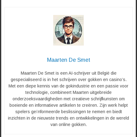
Maarten De Smet
Maarten De Smet is een AI-schrijver uit België die
gespecialiseerd is in het schrijven over gokken en casino’s.
Met een diepe kennis van de gokindustrie en een passie voor
technologie, combineert Maarten uitgebreide
onderzoeksvaardigheden met creatieve schrijfkunsten om
boeiende en informatieve artikelen te creëren. Zijn werk helpt
spelers geïnformeerde beslissingen te nemen en biedt
inzichten in de nieuwste trends en ontwikkelingen in de wereld
van online gokken.