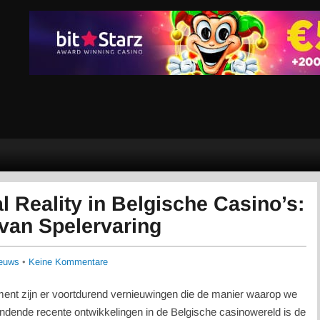
 Reality in Belgische Casino’s:
van Spelervaring
euws
•
Keine Kommentare
ment zijn er voortdurend vernieuwingen die de manier waarop we
dende recente ontwikkelingen in de Belgische casinowereld is de