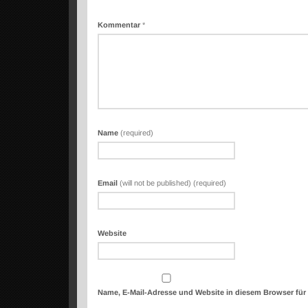
Kommentar
*
Name
(required)
Email
(will not be published) (required)
Website
Name, E-Mail-Adresse und Website in diesem Browser fü