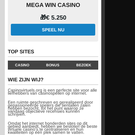
MEGA WIN CASINO
🎁€ 5.250
SPEEL NU
TOP SITES
CASINO
BONUS
BEZOEK
WIE ZIJN WIJ?
Casinovirtuels.org is een perfecte site voor alle
liefhebbers van casinospellen op internet.
Een ruimte geschreven en gerealiseerd door
gepassioneerde spelers die tientallen zalen
hebben bezocht, tot het punt waarop ze
vandaag objectieve recensies kunnen
schrijven.
Omdat het internet honderden sites op dit
gebied aanbiedt, hebben we besloten de beste
virtuele casino’s te centraliseren en hun
kwaliteiten op één plek samen te vatten.