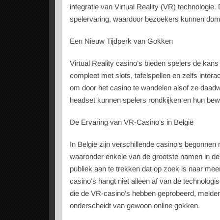
integratie van Virtual Reality (VR) technologie.
spelervaring, waardoor bezoekers kunnen domp
Een Nieuw Tijdperk van Gokken
Virtual Reality casino’s bieden spelers de kans
compleet met slots, tafelspellen en zelfs intera
om door het casino te wandelen alsof ze daadwe
headset kunnen spelers rondkijken en hun beweg
De Ervaring van VR-Casino’s in België
In België zijn verschillende casino’s begonne
waaronder enkele van de grootste namen in de 
publiek aan te trekken dat op zoek is naar mee
casino’s hangt niet alleen af van de technolog
die de VR-casino’s hebben geprobeerd, melden 
onderscheidt van gewoon online gokken.