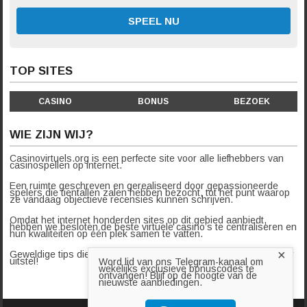
SPEEL NU
TOP SITES
CASINO
BONUS
BEZOEK
WIE ZIJN WIJ?
Casinovirtuels.org is een perfecte site voor alle liefhebbers van
casinospellen op internet.
Een ruimte geschreven en gerealiseerd door gepassioneerde
spelers die tientallen zalen hebben bezocht, tot het punt waarop
ze vandaag objectieve recensies kunnen schrijven.
Omdat het internet honderden sites op dit gebied aanbiedt,
hebben we besloten de beste virtuele casino’s te centraliseren en
hun kwaliteiten op één plek samen te vatten.
×
Geweldige tips die we je aanraden blindelings te volgen… zonder
uitstel!
Word lid van ons Telegram-kanaal om
wekelijks exclusieve bonuscodes te
ontvangen! Blijf op de hoogte van de
nieuwste aanbiedingen.