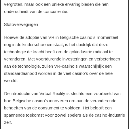
vergroten, maar ook een unieke ervaring bieden die hen
onderscheidt van de concurrentie.
Slotoverwegingen
Hoewel de adoptie van VR in Belgische casino’s momenteel
nog in de kinderschoenen staat, is het duidelijk dat deze
technologie de kracht heeft om de gokindustrie radicaal te
veranderen. Met voortdurende investeringen en verbeteringen
aan de technologie, zullen VR-casino’s waarschijnlijk een
standaardaanbod worden in de veel casino’s over de hele
wereld.
De introductie van Virtual Reality is slechts een voorbeeld van
hoe Belgische casino’s innoveren om aan de veranderende
behoeften van de consument te voldoen. Het belooft een
spannende toekomst voor zowel spelers als de casino-industrie
zelf.