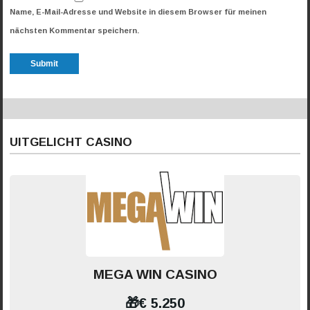
Name, E-Mail-Adresse und Website in diesem Browser für meinen
nächsten Kommentar speichern.
UITGELICHT CASINO
MEGA WIN CASINO
🎁€ 5.250