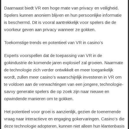
Daarnaast biedt VR een hoge mate van privacy en veiligheid.
Spelers kunnen anoniem blijven en hun persoonlijke informatie
is beschermd. Dit is vooral aantrekkelijk voor spelers die de
voorkeur geven aan privacy wanneer ze gokken.
Toekomstige trends en potentieel van VR in casino’s
Experts voorspellen dat de toepassing van VR in de
gokindustrie de komende jaren explosief zal groeien. Naarmate
de technologie zich verder ontwikkelt en meer toegankelijk
wordt, zullen meer casino’s waarschijnlijk investeren in VR om
te voldoen aan de verwachtingen van een jongere, technologie-
savvy generatie spelers die op zoek zijn naar nieuwe en
opwindende manieren om te gokken.
Het potentieel voor groei is aanzienlijk, gezien de toenemende
vraag naar interactieve en engaging gokervaringen. Casino’s die
deze technologie adopteren, kunnen niet alleen hun klantenbasis