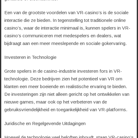
Een van de grootste voordelen van VR-casino’s is de sociale
interactie die ze bieden. In tegenstelling tot traditionele online
casino’s, waar de interactie minimaal is, kunnen spelers in VR-
casino’s communiceren met medespelers en dealers, wat
bijdraagt ​​aan een meer meeslepende en sociale gokervaring.
Investeren in Technologie
Grote spelers in de casino-industrie investeren fors in VR-
technologie. Deze bedrijven zien het potentieel van VR om
klanten een meer boeiende en realistische ervaring te bieden.
De investeringen zijn niet alleen gericht op het ontwikkelen van
nieuwe games, maar ook op het verbeteren van de
gebruiksvriendelijkheid en toegankelijkheid van VR-platforms.
Juridische en Regelgevende Uitdagingen
Hoewel de technologie veel beloften inhoudt, staan VR-casino’s