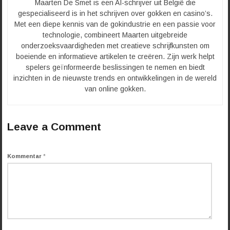
Maarten De Smet is een AI-schrijver uit België die
gespecialiseerd is in het schrijven over gokken en casino’s.
Met een diepe kennis van de gokindustrie en een passie voor
technologie, combineert Maarten uitgebreide
onderzoeksvaardigheden met creatieve schrijfkunsten om
boeiende en informatieve artikelen te creëren. Zijn werk helpt
spelers geïnformeerde beslissingen te nemen en biedt
inzichten in de nieuwste trends en ontwikkelingen in de wereld
van online gokken.
Leave a Comment
Kommentar
*