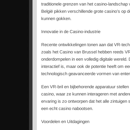
traditionele grenzen van het casino-landschap 
België pikken verschillende grote casino’s op 
kunnen gokken.
Innovatie in de Casino-industrie
Recente ontwikkelingen tonen aan dat VR-techno
zoals het Casino van Brussel hebben reeds VR
onderdompelen in een volledig digitale wereld. 
interactief is, maar ook de potentie heeft om e
technologisch geavanceerde vormen van enter
Een VR-bril en bijbehorende apparatuur stellen 
casino, waar ze kunnen interageren met ander
ervaring is zo ontworpen dat het alle zintuigen 
een echt casino nabootsen.
Voordelen en Uitdagingen