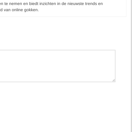
n te nemen en biedt inzichten in de nieuwste trends en
ld van online gokken.