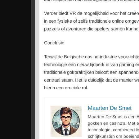
Verder biedt VR de mogelijkheid voor het creë
in een fysieke of zelfs traditionele online omge
puzzels of avonturen die spelers samen kunn
Conclusie
Terwijl de Belgische casino-industrie voorzichtig
technologie een nieuw tijdperk in van gaming 
traditionele gokpraktijken belooft een spannen
centraal staan. Het is duidelijk dat de manier
hierin een cruciale rol.
Maarten De Smet
Maarten De Smet is een AI-
gokken en casino’s. Met e
technologie, combineert 
schrijfkunsten om boeiende