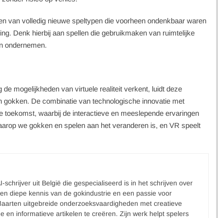
ren van volledig nieuwe speltypen die voorheen ondenkbaar waren
ving. Denk hierbij aan spellen die gebruikmaken van ruimtelijke
en ondernemen.
 de mogelijkheden van virtuele realiteit verkent, luidt deze
en gokken. De combinatie van technologische innovatie met
de toekomst, waarbij de interactieve en meeslepende ervaringen
 waarop we gokken en spelen aan het veranderen is, en VR speelt
schrijver uit België die gespecialiseerd is in het schrijven over
en diepe kennis van de gokindustrie en een passie voor
Maarten uitgebreide onderzoeksvaardigheden met creatieve
 en informatieve artikelen te creëren. Zijn werk helpt spelers