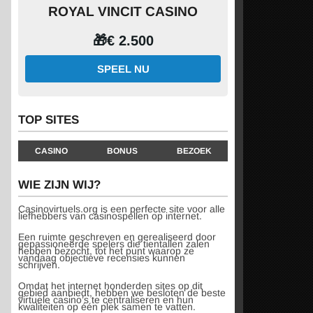
ROYAL VINCIT CASINO
🎁€ 2.500
SPEEL NU
TOP SITES
CASINO
BONUS
BEZOEK
WIE ZIJN WIJ?
Casinovirtuels.org is een perfecte site voor alle
liefhebbers van casinospellen op internet.
Een ruimte geschreven en gerealiseerd door
gepassioneerde spelers die tientallen zalen
hebben bezocht, tot het punt waarop ze
vandaag objectieve recensies kunnen
schrijven.
Omdat het internet honderden sites op dit
gebied aanbiedt, hebben we besloten de beste
virtuele casino’s te centraliseren en hun
kwaliteiten op één plek samen te vatten.