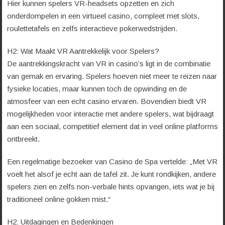
Hier kunnen spelers VR-headsets opzetten en zich
onderdompelen in een virtueel casino, compleet met slots,
roulettetafels en zelfs interactieve pokerwedstrijden.
H2: Wat Maakt VR Aantrekkelijk voor Spelers?
De aantrekkingskracht van VR in casino’s ligt in de combinatie
van gemak en ervaring. Spelers hoeven niet meer te reizen naar
fysieke locaties, maar kunnen toch de opwinding en de
atmosfeer van een echt casino ervaren. Bovendien biedt VR
mogelijkheden voor interactie met andere spelers, wat bijdraagt
aan een sociaal, competitief element dat in veel online platforms
ontbreekt.
Een regelmatige bezoeker van Casino de Spa vertelde: „Met VR
voelt het alsof je echt aan de tafel zit. Je kunt rondkijken, andere
spelers zien en zelfs non-verbale hints opvangen, iets wat je bij
traditioneel online gokken mist.“
H2: Uitdagingen en Bedenkingen