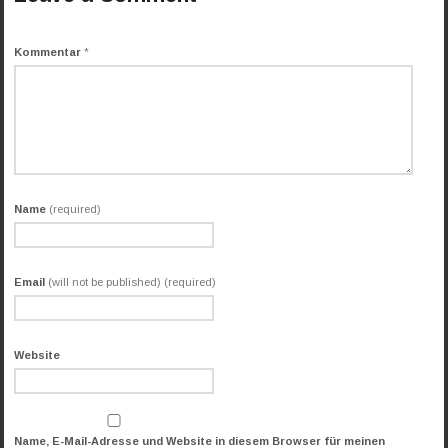
Kommentar
*
Name
(required)
Email
(will not be published) (required)
Website
Name, E-Mail-Adresse und Website in diesem Browser für meinen