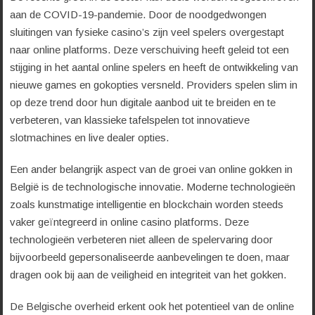
aan de COVID-19-pandemie. Door de noodgedwongen
sluitingen van fysieke casino’s zijn veel spelers overgestapt
naar online platforms. Deze verschuiving heeft geleid tot een
stijging in het aantal online spelers en heeft de ontwikkeling van
nieuwe games en gokopties versneld. Providers spelen slim in
op deze trend door hun digitale aanbod uit te breiden en te
verbeteren, van klassieke tafelspelen tot innovatieve
slotmachines en live dealer opties.
Een ander belangrijk aspect van de groei van online gokken in
België is de technologische innovatie. Moderne technologieën
zoals kunstmatige intelligentie en blockchain worden steeds
vaker geïntegreerd in online casino platforms. Deze
technologieën verbeteren niet alleen de spelervaring door
bijvoorbeeld gepersonaliseerde aanbevelingen te doen, maar
dragen ook bij aan de veiligheid en integriteit van het gokken.
De Belgische overheid erkent ook het potentieel van de online