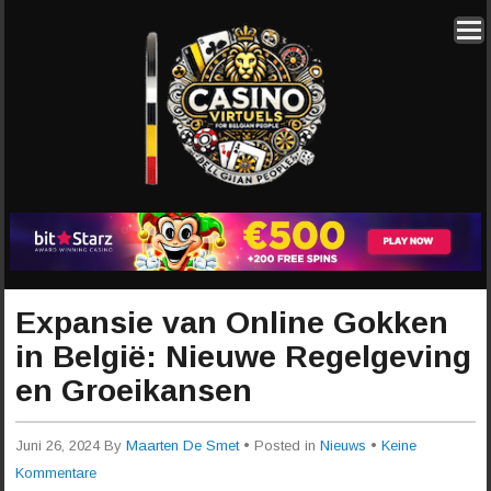
Expansie van Online Gokken
in België: Nieuwe Regelgeving
en Groeikansen
Juni 26, 2024
By
Maarten De Smet
• Posted in
Nieuws
•
Keine
Kommentare