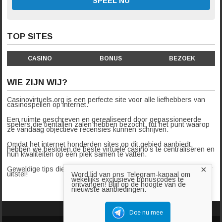
SPEEL NU
TOP SITES
CASINO
BONUS
BEZOEK
WIE ZIJN WIJ?
Casinovirtuels.org is een perfecte site voor alle liefhebbers van
casinospellen op internet.
Een ruimte geschreven en gerealiseerd door gepassioneerde
spelers die tientallen zalen hebben bezocht, tot het punt waarop
ze vandaag objectieve recensies kunnen schrijven.
Omdat het internet honderden sites op dit gebied aanbiedt,
hebben we besloten de beste virtuele casino’s te centraliseren en
hun kwaliteiten op één plek samen te vatten.
×
Geweldige tips die we je aanraden blindelings te volgen… zonder
uitstel!
Word lid van ons Telegram-kanaal om
wekelijks exclusieve bonuscodes te
ontvangen! Blijf op de hoogte van de
nieuwste aanbiedingen.
Doe nu mee