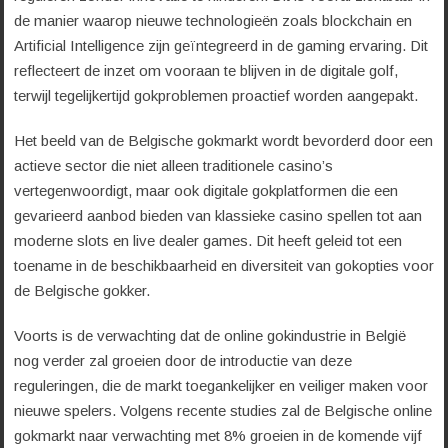
de manier waarop nieuwe technologieën zoals blockchain en
Artificial Intelligence zijn geïntegreerd in de gaming ervaring. Dit
reflecteert de inzet om vooraan te blijven in de digitale golf,
terwijl tegelijkertijd gokproblemen proactief worden aangepakt.
Het beeld van de Belgische gokmarkt wordt bevorderd door een
actieve sector die niet alleen traditionele casino’s
vertegenwoordigt, maar ook digitale gokplatformen die een
gevarieerd aanbod bieden van klassieke casino spellen tot aan
moderne slots en live dealer games. Dit heeft geleid tot een
toename in de beschikbaarheid en diversiteit van gokopties voor
de Belgische gokker.
Voorts is de verwachting dat de online gokindustrie in België
nog verder zal groeien door de introductie van deze
reguleringen, die de markt toegankelijker en veiliger maken voor
nieuwe spelers. Volgens recente studies zal de Belgische online
gokmarkt naar verwachting met 8% groeien in de komende vijf