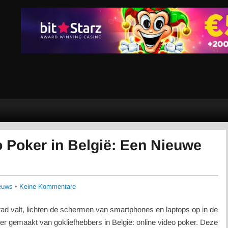
o Poker in België: Een Nieuwe
euws
•
Keine Kommentare
tad valt, lichten de schermen van smartphones en laptops op in de
r gemaakt van gokliefhebbers in België: online video poker. Deze