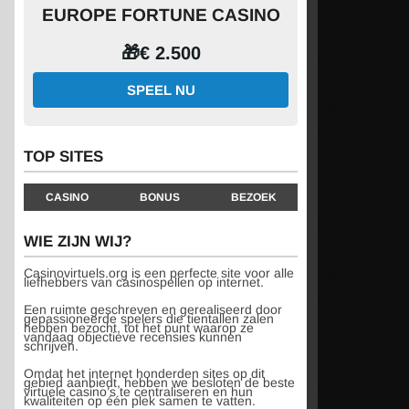
EUROPE FORTUNE CASINO
🎁€ 2.500
SPEEL NU
TOP SITES
CASINO
BONUS
BEZOEK
WIE ZIJN WIJ?
Casinovirtuels.org is een perfecte site voor alle
liefhebbers van casinospellen op internet.
Een ruimte geschreven en gerealiseerd door
gepassioneerde spelers die tientallen zalen
hebben bezocht, tot het punt waarop ze
vandaag objectieve recensies kunnen
schrijven.
Omdat het internet honderden sites op dit
gebied aanbiedt, hebben we besloten de beste
virtuele casino’s te centraliseren en hun
kwaliteiten op één plek samen te vatten.