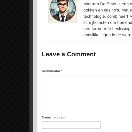
Maarten De Smet is een AI-
gokken en casino’s. Met e
technologie, combineert 
schrijfkunsten om boeiende
geïnformeerde beslissinge
ontwikkelingen in de were
Leave a Comment
Kommentar
*
Name
(required)