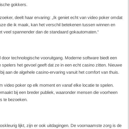
tische gokkers.
zoeker, deelt haar ervaring: „Ik geniet echt van video poker omdat
euze die ik maak, kan het verschil betekenen tussen winnen en
het veel spannender dan de standaard gokautomaten.“
ld door technologische vooruitgang. Moderne software biedt een
 spelers het gevoel geeft dat ze in een echt casino zitten. Nieuwe
ij aan de algehele casino-ervaring vanuit het comfort van thuis.
 video poker op elk moment en vanaf elke locatie te spelen.
 gemaakt bij een breder publiek, waaronder mensen die voorheen
’s te bezoeken.
kleurig lijkt, zijn er ook uitdagingen. De voornaamste zorg is de