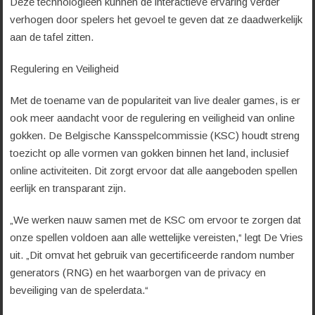
Deze technologieën kunnen de interactieve ervaring verder
verhogen door spelers het gevoel te geven dat ze daadwerkelijk
aan de tafel zitten.
Regulering en Veiligheid
Met de toename van de populariteit van live dealer games, is er
ook meer aandacht voor de regulering en veiligheid van online
gokken. De Belgische Kansspelcommissie (KSC) houdt streng
toezicht op alle vormen van gokken binnen het land, inclusief
online activiteiten. Dit zorgt ervoor dat alle aangeboden spellen
eerlijk en transparant zijn.
„We werken nauw samen met de KSC om ervoor te zorgen dat
onze spellen voldoen aan alle wettelijke vereisten,“ legt De Vries
uit. „Dit omvat het gebruik van gecertificeerde random number
generators (RNG) en het waarborgen van de privacy en
beveiliging van de spelerdata.“