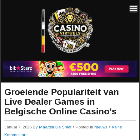
Groeiende Populariteit van
Live Dealer Games in
Belgische Online Casino’s
Januar 7, 2026
By
Maarten De Smet
• Posted in
Nieuws
•
Keine
Kommentare