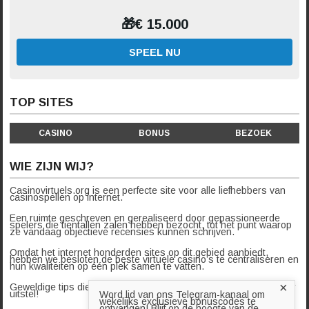
🎁€ 15.000
SPEEL NU
TOP SITES
CASINO
BONUS
BEZOEK
WIE ZIJN WIJ?
Casinovirtuels.org is een perfecte site voor alle liefhebbers van
casinospellen op internet.
Een ruimte geschreven en gerealiseerd door gepassioneerde
spelers die tientallen zalen hebben bezocht, tot het punt waarop
ze vandaag objectieve recensies kunnen schrijven.
Omdat het internet honderden sites op dit gebied aanbiedt,
hebben we besloten de beste virtuele casino’s te centraliseren en
hun kwaliteiten op één plek samen te vatten.
×
Geweldige tips die we je aanraden blindelings te volgen… zonder
uitstel!
Word lid van ons Telegram-kanaal om
wekelijks exclusieve bonuscodes te
ontvangen! Blijf op de hoogte van de