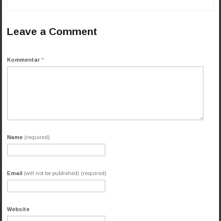
Leave a Comment
Kommentar
*
Name
(required)
Email
(will not be published) (required)
Website