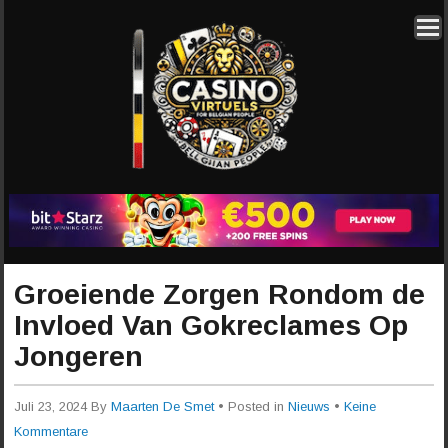
Groeiende Zorgen Rondom de
Invloed Van Gokreclames Op
Jongeren
Juli 23, 2024
By
Maarten De Smet
• Posted in
Nieuws
•
Keine
Kommentare