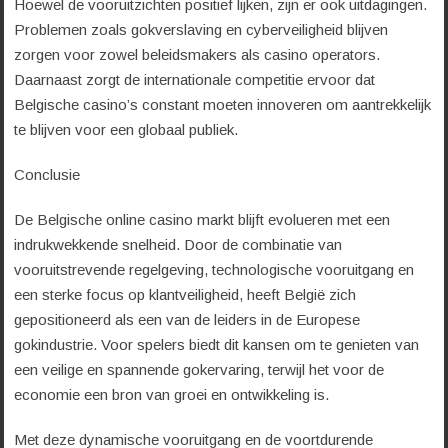
Hoewel de vooruitzichten positief lijken, zijn er ook uitdagingen.
Problemen zoals gokverslaving en cyberveiligheid blijven
zorgen voor zowel beleidsmakers als casino operators.
Daarnaast zorgt de internationale competitie ervoor dat
Belgische casino’s constant moeten innoveren om aantrekkelijk
te blijven voor een globaal publiek.
Conclusie
De Belgische online casino markt blijft evolueren met een
indrukwekkende snelheid. Door de combinatie van
vooruitstrevende regelgeving, technologische vooruitgang en
een sterke focus op klantveiligheid, heeft België zich
gepositioneerd als een van de leiders in de Europese
gokindustrie. Voor spelers biedt dit kansen om te genieten van
een veilige en spannende gokervaring, terwijl het voor de
economie een bron van groei en ontwikkeling is.
Met deze dynamische vooruitgang en de voortdurende