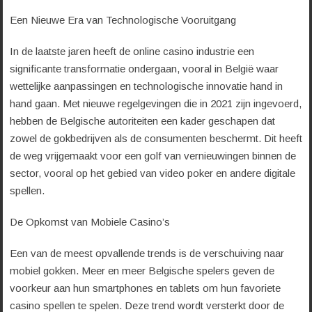
Een Nieuwe Era van Technologische Vooruitgang
In de laatste jaren heeft de online casino industrie een
significante transformatie ondergaan, vooral in België waar
wettelijke aanpassingen en technologische innovatie hand in
hand gaan. Met nieuwe regelgevingen die in 2021 zijn ingevoerd,
hebben de Belgische autoriteiten een kader geschapen dat
zowel de gokbedrijven als de consumenten beschermt. Dit heeft
de weg vrijgemaakt voor een golf van vernieuwingen binnen de
sector, vooral op het gebied van video poker en andere digitale
spellen.
De Opkomst van Mobiele Casino’s
Een van de meest opvallende trends is de verschuiving naar
mobiel gokken. Meer en meer Belgische spelers geven de
voorkeur aan hun smartphones en tablets om hun favoriete
casino spellen te spelen. Deze trend wordt versterkt door de