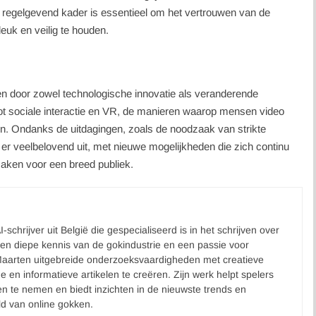
kt regelgevend kader is essentieel om het vertrouwen van de
euk en veilig te houden.
ven door zowel technologische innovatie als veranderende
tot sociale interactie en VR, de manieren waarop mensen video
en. Ondanks de uitdagingen, zoals de noodzaak van strikte
 er veelbelovend uit, met nieuwe mogelijkheden die zich continu
maken voor een breed publiek.
schrijver uit België die gespecialiseerd is in het schrijven over
en diepe kennis van de gokindustrie en een passie voor
Maarten uitgebreide onderzoeksvaardigheden met creatieve
 en informatieve artikelen te creëren. Zijn werk helpt spelers
n te nemen en biedt inzichten in de nieuwste trends en
ld van online gokken.