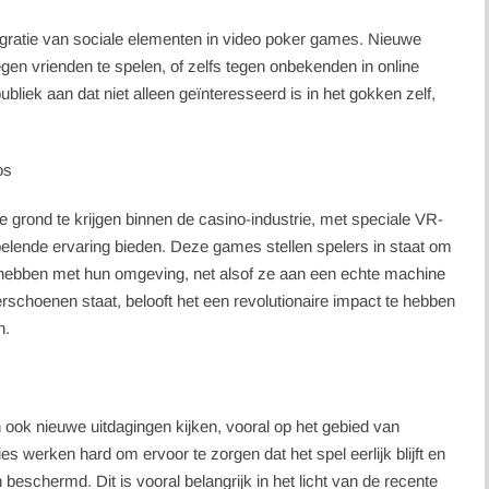
tegratie van sociale elementen in video poker games. Nieuwe
egen vrienden te spelen, of zelfs tegen onbekenden in online
ubliek aan dat niet alleen geïnteresseerd is in het gokken zelf,
os
de grond te krijgen binnen de casino-industrie, met speciale VR-
lende ervaring bieden. Deze games stellen spelers in staat om
te hebben met hun omgeving, net alsof ze aan een echte machine
erschoenen staat, belooft het een revolutionaire impact te hebben
n.
ook nieuwe uitdagingen kijken, vooral op het gebied van
s werken hard om ervoor te zorgen dat het spel eerlijk blijft en
beschermd. Dit is vooral belangrijk in het licht van de recente