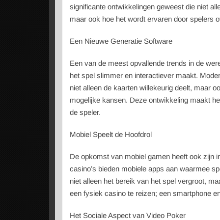
significante ontwikkelingen geweest die niet a
maar ook hoe het wordt ervaren door spelers o
Een Nieuwe Generatie Software
Een van de meest opvallende trends in de were
het spel slimmer en interactiever maakt. Mode
niet alleen de kaarten willekeurig deelt, maar 
mogelijke kansen. Deze ontwikkeling maakt het 
de speler.
Mobiel Speelt de Hoofdrol
De opkomst van mobiel gamen heeft ook zijn in
casino’s bieden mobiele apps aan waarmee spel
niet alleen het bereik van het spel vergroot, m
een fysiek casino te reizen; een smartphone en 
Het Sociale Aspect van Video Poker