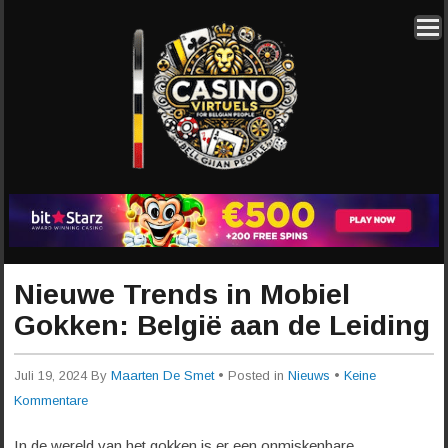
Nieuwe Trends in Mobiel
Gokken: België aan de Leiding
Juli 19, 2024
By
Maarten De Smet
• Posted in
Nieuws
•
Keine
Kommentare
In de wereld van het gokken is er een onmiskenbare