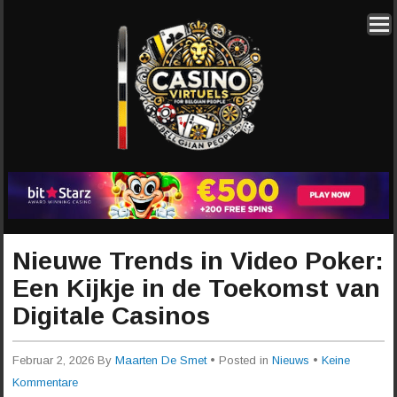
Nieuwe Trends in Video Poker:
Een Kijkje in de Toekomst van
Digitale Casinos
Februar 2, 2026
By
Maarten De Smet
• Posted in
Nieuws
•
Keine
Kommentare