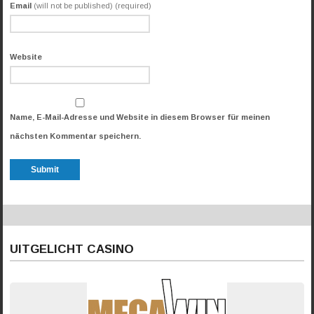
Email
(will not be published) (required)
Website
Name, E-Mail-Adresse und Website in diesem Browser für meinen
nächsten Kommentar speichern.
UITGELICHT CASINO