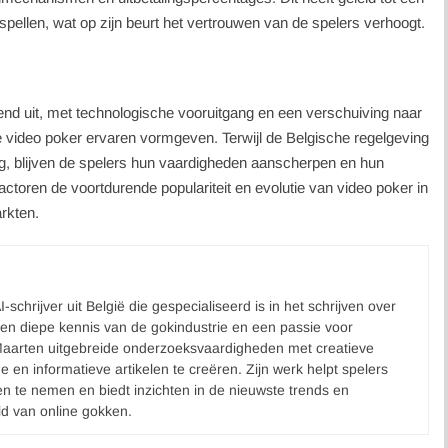
 spellen, wat op zijn beurt het vertrouwen van de spelers verhoogt.
end uit, met technologische vooruitgang en een verschuiving naar
 video poker ervaren vormgeven. Terwijl de Belgische regelgeving
ng, blijven de spelers hun vaardigheden aanscherpen en hun
toren de voortdurende populariteit en evolutie van video poker in
rkten.
schrijver uit België die gespecialiseerd is in het schrijven over
en diepe kennis van de gokindustrie en een passie voor
Maarten uitgebreide onderzoeksvaardigheden met creatieve
 en informatieve artikelen te creëren. Zijn werk helpt spelers
n te nemen en biedt inzichten in de nieuwste trends en
ld van online gokken.