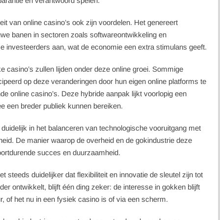
sparantie en verantwoord spelen.
it van online casino’s ook zijn voordelen. Het genereert
uwe banen in sectoren zoals softwareontwikkeling en
se investeerders aan, wat de economie een extra stimulans geeft.
ke casino’s zullen lijden onder deze online groei. Sommige
icipeerd op deze veranderingen door hun eigen online platforms te
e online casino’s. Deze hybride aanpak lijkt voorlopig een
ee een breder publiek kunnen bereiken.
 duidelijk in het balanceren van technologische vooruitgang met
heid. De manier waarop de overheid en de gokindustrie deze
 voortdurende succes en duurzaamheid.
steeds duidelijker dat flexibiliteit en innovatie de sleutel zijn tot
r ontwikkelt, blijft één ding zeker: de interesse in gokken blijft
, of het nu in een fysiek casino is of via een scherm.