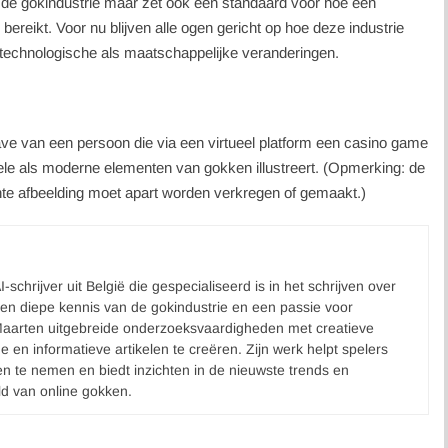
 in de gokindustrie maar zet ook een standaard voor hoe een
ereikt. Voor nu blijven alle ogen gericht op hoe deze industrie
el technologische als maatschappelijke veranderingen.
ave van een persoon die via een virtueel platform een casino game
nele als moderne elementen van gokken illustreert. (Opmerking: de
 echte afbeelding moet apart worden verkregen of gemaakt.)
schrijver uit België die gespecialiseerd is in het schrijven over
en diepe kennis van de gokindustrie en een passie voor
Maarten uitgebreide onderzoeksvaardigheden met creatieve
 en informatieve artikelen te creëren. Zijn werk helpt spelers
n te nemen en biedt inzichten in de nieuwste trends en
ld van online gokken.