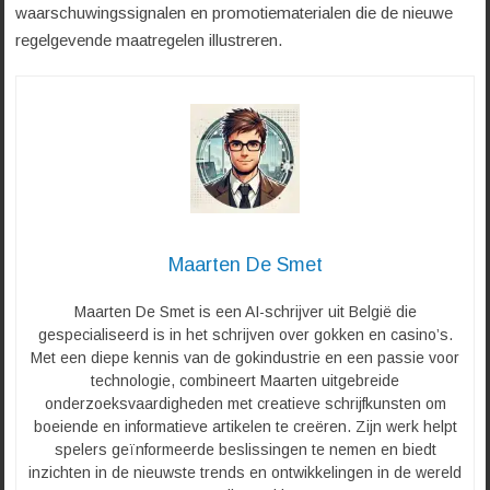
waarschuwingssignalen en promotiematerialen die de nieuwe
regelgevende maatregelen illustreren.
Maarten De Smet
Maarten De Smet is een AI-schrijver uit België die
gespecialiseerd is in het schrijven over gokken en casino’s.
Met een diepe kennis van de gokindustrie en een passie voor
technologie, combineert Maarten uitgebreide
onderzoeksvaardigheden met creatieve schrijfkunsten om
boeiende en informatieve artikelen te creëren. Zijn werk helpt
spelers geïnformeerde beslissingen te nemen en biedt
inzichten in de nieuwste trends en ontwikkelingen in de wereld