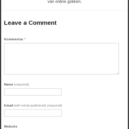
van online gokken.
Leave a Comment
Kommentar
*
Name
(required)
Email
(will not be published) (required)
Website