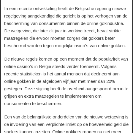
In een recente ontwikkeling heeft de Belgische regering nieuwe
regelgeving aangekondigd die gericht is op het verhogen van de
bescherming van consumenten binnen de online gokindustrie.
De wetgeving, die later dit jaar in werking treedt, bevat strikte
maatregelen die ervoor moeten zorgen dat gokkers beter
beschermd worden tegen mogelijke risico’s van online gokken.
De nieuwe regels komen op een moment dat de populariteit van
online casino’s in België steeds verder toeneemt. Volgens
recente statistieken is het aantal mensen dat deelneemt aan
online gokken in de afgelopen vijf jaar met meer dan 20%
gestegen. Deze stijging heeft de overheid aangespoord om in te
grijpen en extra maatregelen te implementeren om
consumenten te beschermen.
Een van de belangrijkste onderdelen van de nieuwe wetgeving is
de invoering van een verplichte limiet op de hoeveelheid geld die
spelers kunnen inzetten. Online gokkers mogen nu niet meer