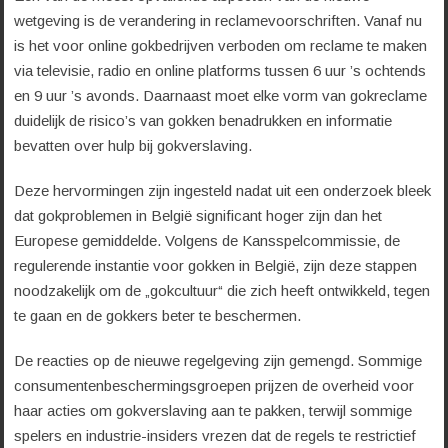
wetgeving is de verandering in reclamevoorschriften. Vanaf nu
is het voor online gokbedrijven verboden om reclame te maken
via televisie, radio en online platforms tussen 6 uur ’s ochtends
en 9 uur ’s avonds. Daarnaast moet elke vorm van gokreclame
duidelijk de risico’s van gokken benadrukken en informatie
bevatten over hulp bij gokverslaving.
Deze hervormingen zijn ingesteld nadat uit een onderzoek bleek
dat gokproblemen in België significant hoger zijn dan het
Europese gemiddelde. Volgens de Kansspelcommissie, de
regulerende instantie voor gokken in België, zijn deze stappen
noodzakelijk om de „gokcultuur“ die zich heeft ontwikkeld, tegen
te gaan en de gokkers beter te beschermen.
De reacties op de nieuwe regelgeving zijn gemengd. Sommige
consumentenbeschermingsgroepen prijzen de overheid voor
haar acties om gokverslaving aan te pakken, terwijl sommige
spelers en industrie-insiders vrezen dat de regels te restrictief