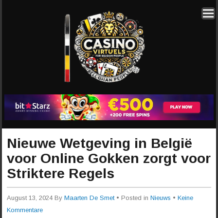
Nieuwe Wetgeving in België
voor Online Gokken zorgt voor
Striktere Regels
August 13, 2024
By
Maarten De Smet
• Posted in
Nieuws
•
Keine
Kommentare