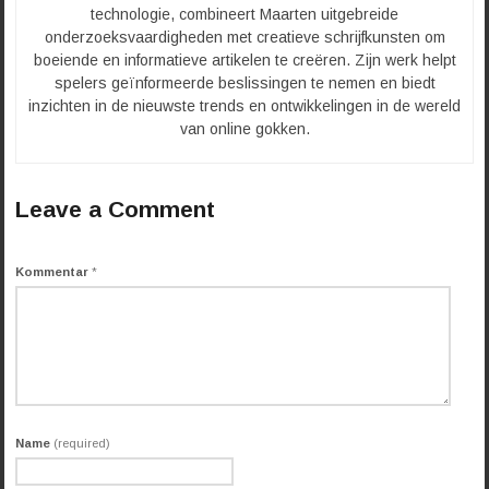
technologie, combineert Maarten uitgebreide
onderzoeksvaardigheden met creatieve schrijfkunsten om
boeiende en informatieve artikelen te creëren. Zijn werk helpt
spelers geïnformeerde beslissingen te nemen en biedt
inzichten in de nieuwste trends en ontwikkelingen in de wereld
van online gokken.
Leave a Comment
Kommentar
*
Name
(required)