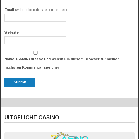
Email
(will not be published) (required)
Website
Name, E-Mail-Adresse und Website in diesem Browser für meinen
nächsten Kommentar speichern.
UITGELICHT CASINO