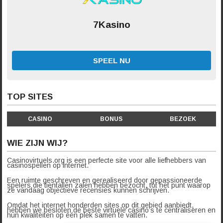
7Kasino
SPEEL NU
TOP SITES
CASINO
BONUS
BEZOEK
WIE ZIJN WIJ?
Casinovirtuels.org is een perfecte site voor alle liefhebbers van
casinospellen op internet.
Een ruimte geschreven en gerealiseerd door gepassioneerde
spelers die tientallen zalen hebben bezocht, tot het punt waarop
ze vandaag objectieve recensies kunnen schrijven.
Omdat het internet honderden sites op dit gebied aanbiedt,
hebben we besloten de beste virtuele casino’s te centraliseren en
hun kwaliteiten op één plek samen te vatten.