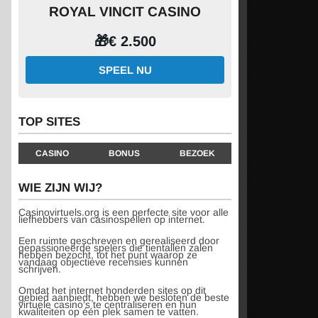
ROYAL VINCIT CASINO
🎁€ 2.500
SPEEL NU
TOP SITES
CASINO
BONUS
BEZOEK
WIE ZIJN WIJ?
Casinovirtuels.org is een perfecte site voor alle
liefhebbers van casinospellen op internet.
Een ruimte geschreven en gerealiseerd door
gepassioneerde spelers die tientallen zalen
hebben bezocht, tot het punt waarop ze
vandaag objectieve recensies kunnen
schrijven.
Omdat het internet honderden sites op dit
gebied aanbiedt, hebben we besloten de beste
virtuele casino’s te centraliseren en hun
kwaliteiten op één plek samen te vatten.