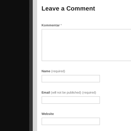
Leave a Comment
Kommentar
*
Name
(required)
Email
(will not be published) (required)
Website