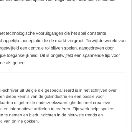
met technologische vooruitgangen die het spel constante
appelijke acceptatie die de markt vergroot. Terwijl de wereld van
ngetwijfeld een centrale rol blijven spelen, aangedreven door
de toegankelijkheid. Dit is ongetwijfeld een spannende tijd voor
ie als geheel.
schrijver uit België die gespecialiseerd is in het schrijven over
en diepe kennis van de gokindustrie en een passie voor
Maarten uitgebreide onderzoeksvaardigheden met creatieve
 en informatieve artikelen te creëren. Zijn werk helpt spelers
n te nemen en biedt inzichten in de nieuwste trends en
ld van online gokken.