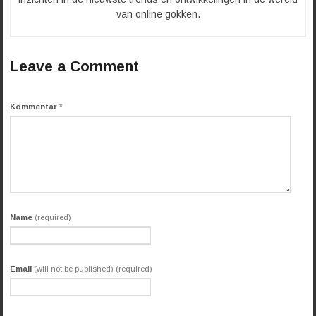
van online gokken.
Leave a Comment
Kommentar
*
Name
(required)
Email
(will not be published) (required)