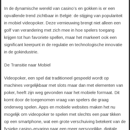
In de dynamische wereld van casino’s en gokken is er een
opvallende trend zichtbaar in België: de stijging van populariteit
in mobiel videopoker. Deze vernieuwing brengt niet alleen een
golf van verandering met zich mee in hoe spelers toegang
krijgen tot hun favoriete spellen, maar het markeert ook een
significant keerpunt in de regulatie en technologische innovatie
in de gokindustrie.
De Transitie naar Mobiel
Videopoker, een spel dat traditioneel gespeeld wordt op
machines vergelijkbaar met slots maar dan met elementen van
poker, heeft zijn weg gevonden naar het mobiele formaat. Dit
komt door de toegenomen vraag van spelers die graag
onderweg spelen. Apps en mobiele websites maken het nu
mogelijk om videopoker te spelen met slechts een paar tikken
op een smartphone, wat een grote verschuiving betekent van de
fysieke casino-ervaring naar een meer persoonlijke, digitale