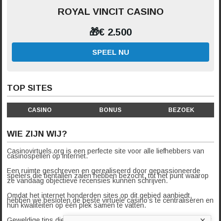
ROYAL VINCIT CASINO
🎁€ 2.500
SPEEL NU
TOP SITES
CASINO
BONUS
BEZOEK
WIE ZIJN WIJ?
Casinovirtuels.org is een perfecte site voor alle liefhebbers van
casinospellen op internet.
Een ruimte geschreven en gerealiseerd door gepassioneerde
spelers die tientallen zalen hebben bezocht, tot het punt waarop
ze vandaag objectieve recensies kunnen schrijven.
Omdat het internet honderden sites op dit gebied aanbiedt,
hebben we besloten de beste virtuele casino’s te centraliseren en
hun kwaliteiten op één plek samen te vatten.
×
Geweldige tips die we je aanraden blindelings te volgen… zonder