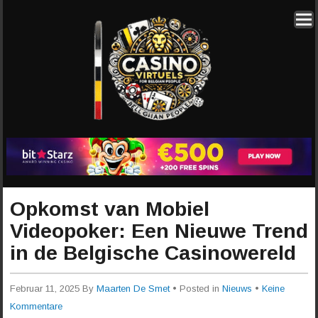
Opkomst van Mobiel
Videopoker: Een Nieuwe Trend
in de Belgische Casinowereld
Februar 11, 2025
By
Maarten De Smet
• Posted in
Nieuws
•
Keine
Kommentare