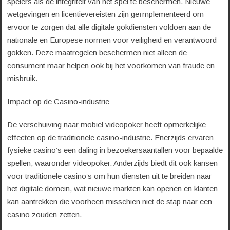
spelers als de integriteit van het spel te beschermen. Nieuwe
wetgevingen en licentievereisten zijn geïmplementeerd om
ervoor te zorgen dat alle digitale gokdiensten voldoen aan de
nationale en Europese normen voor veiligheid en verantwoord
gokken. Deze maatregelen beschermen niet alleen de
consument maar helpen ook bij het voorkomen van fraude en
misbruik.
Impact op de Casino-industrie
De verschuiving naar mobiel videopoker heeft opmerkelijke
effecten op de traditionele casino-industrie. Enerzijds ervaren
fysieke casino’s een daling in bezoekersaantallen voor bepaalde
spellen, waaronder videopoker. Anderzijds biedt dit ook kansen
voor traditionele casino’s om hun diensten uit te breiden naar
het digitale domein, wat nieuwe markten kan openen en klanten
kan aantrekken die voorheen misschien niet de stap naar een
casino zouden zetten.