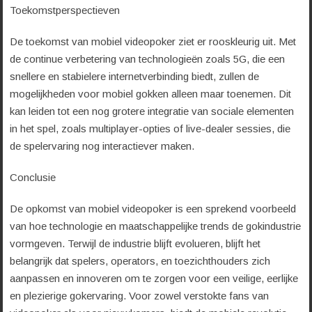
Toekomstperspectieven
De toekomst van mobiel videopoker ziet er rooskleurig uit. Met
de continue verbetering van technologieën zoals 5G, die een
snellere en stabielere internetverbinding biedt, zullen de
mogelijkheden voor mobiel gokken alleen maar toenemen. Dit
kan leiden tot een nog grotere integratie van sociale elementen
in het spel, zoals multiplayer-opties of live-dealer sessies, die
de spelervaring nog interactiever maken.
Conclusie
De opkomst van mobiel videopoker is een sprekend voorbeeld
van hoe technologie en maatschappelijke trends de gokindustrie
vormgeven. Terwijl de industrie blijft evolueren, blijft het
belangrijk dat spelers, operators, en toezichthouders zich
aanpassen en innoveren om te zorgen voor een veilige, eerlijke
en plezierige gokervaring. Voor zowel verstokte fans van