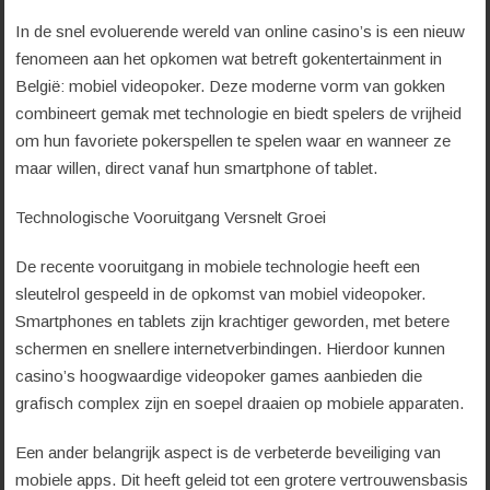
In de snel evoluerende wereld van online casino’s is een nieuw
fenomeen aan het opkomen wat betreft gokentertainment in
België: mobiel videopoker. Deze moderne vorm van gokken
combineert gemak met technologie en biedt spelers de vrijheid
om hun favoriete pokerspellen te spelen waar en wanneer ze
maar willen, direct vanaf hun smartphone of tablet.
Technologische Vooruitgang Versnelt Groei
De recente vooruitgang in mobiele technologie heeft een
sleutelrol gespeeld in de opkomst van mobiel videopoker.
Smartphones en tablets zijn krachtiger geworden, met betere
schermen en snellere internetverbindingen. Hierdoor kunnen
casino’s hoogwaardige videopoker games aanbieden die
grafisch complex zijn en soepel draaien op mobiele apparaten.
Een ander belangrijk aspect is de verbeterde beveiliging van
mobiele apps. Dit heeft geleid tot een grotere vertrouwensbasis