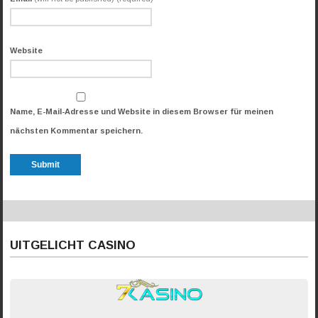
Website
Name, E-Mail-Adresse und Website in diesem Browser für meinen
nächsten Kommentar speichern.
UITGELICHT CASINO