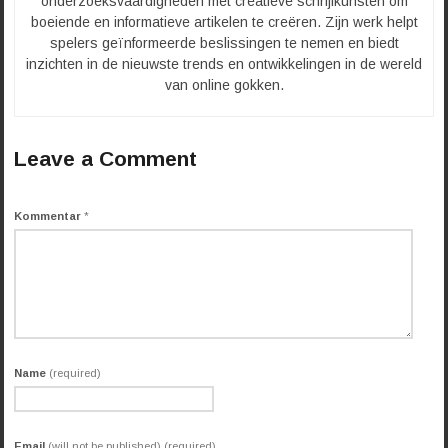
onderzoeksvaardigheden met creatieve schrijfkunsten om
boeiende en informatieve artikelen te creëren. Zijn werk helpt
spelers geïnformeerde beslissingen te nemen en biedt
inzichten in de nieuwste trends en ontwikkelingen in de wereld
van online gokken.
Leave a Comment
Kommentar
*
Name
(required)
Email
(will not be published) (required)