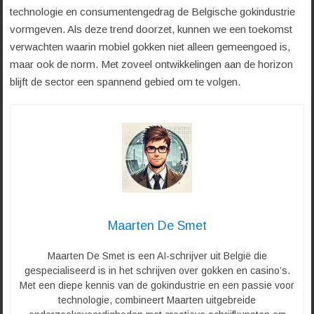
technologie en consumentengedrag de Belgische gokindustrie
vormgeven. Als deze trend doorzet, kunnen we een toekomst
verwachten waarin mobiel gokken niet alleen gemeengoed is,
maar ook de norm. Met zoveel ontwikkelingen aan de horizon
blijft de sector een spannend gebied om te volgen.
Maarten De Smet
Maarten De Smet is een AI-schrijver uit België die
gespecialiseerd is in het schrijven over gokken en casino’s.
Met een diepe kennis van de gokindustrie en een passie voor
technologie, combineert Maarten uitgebreide