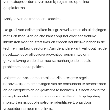
verificatieprocedures vereisen bij registratie op online
gokplatforms.
Analyse van de Impact en Reacties
De groei van online gokken brengt zowel kansen als uitdagingen
met zich mee. Aan de ene kant zorgt het voor aanzienlijke
inkomsten voor de staatskas en creëert het nieuwe banen in de
tech- en marketingsectoren. Aan de andere kant verhoogt het de
noodzaak voor effectieve preventieprogramma’s om
gokverslaving en de daarmee samenhangende sociale
problemen aan te pakken.
Volgens de Kansspelcommissie zijn strengere regels
noodzakelijk om de belangen van de consument te beschermen
en de integriteit van de gokmarkt te bewaren. Dit heeft geleid tot
de implementatie van geavanceerde software die gokgedrag
monitort en risicovolle patronen identificeert, waardoor
vroegtijdig ingrijpen mogelijk is.