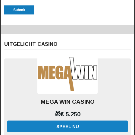
UITGELICHT CASINO
MEGA WIN CASINO
🎁€ 5.250
SPEEL NU