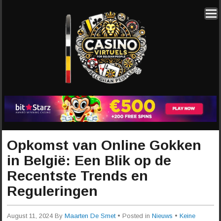
Opkomst van Online Gokken
in België: Een Blik op de
Recentste Trends en
Reguleringen
August 11, 2024
By
Maarten De Smet
• Posted in
Nieuws
•
Keine