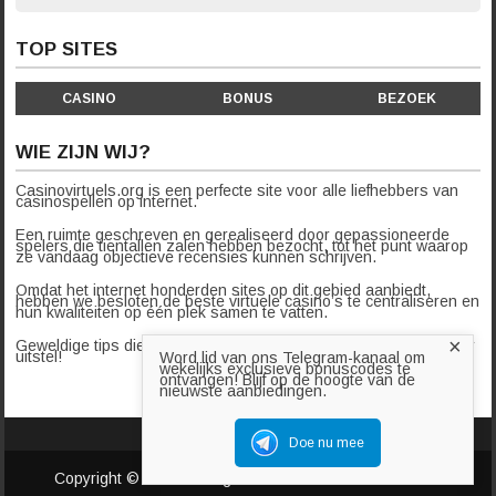
TOP SITES
CASINO
BONUS
BEZOEK
WIE ZIJN WIJ?
Casinovirtuels.org is een perfecte site voor alle liefhebbers van
casinospellen op internet.
Een ruimte geschreven en gerealiseerd door gepassioneerde
spelers die tientallen zalen hebben bezocht, tot het punt waarop
ze vandaag objectieve recensies kunnen schrijven.
Omdat het internet honderden sites op dit gebied aanbiedt,
hebben we besloten de beste virtuele casino’s te centraliseren en
hun kwaliteiten op één plek samen te vatten.
×
Geweldige tips die we je aanraden blindelings te volgen… zonder
uitstel!
Word lid van ons Telegram-kanaal om
wekelijks exclusieve bonuscodes te
ontvangen! Blijf op de hoogte van de
nieuwste aanbiedingen.
Doe nu mee
Copyright © 2026. All Rights Reserved.
Casino Virtuels