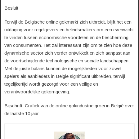
Besluit
Terwijl de Belgische online gokmarkt zich uitbreidt, blijft het een
uitdaging voor regelgevers en beleidsmakers om een evenwicht
te vinden tussen economische voordelen en de bescherming
van consumenten. Het zal interessant zijn om te zien hoe deze
dynamische sector zich verder ontwikkelt en zich aanpast aan
de voortschrijdende technologische en sociale landschappen.
Met de juiste balans kunnen de mogelijkheden voor zowel
spelers als aanbieders in België significant uitbreiden, terwijl
tegelijkertijd wordt gezorgd voor een veilige en
verantwoordelijke gokomgeving.
Bijschrift: Grafiek van de online gokindustrie groei in België over
de laatste 10 jaar