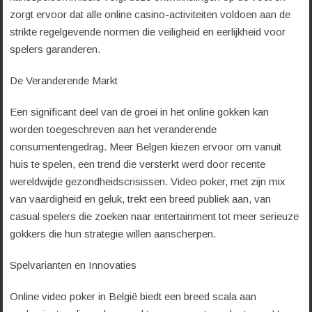
zorgt ervoor dat alle online casino-activiteiten voldoen aan de
strikte regelgevende normen die veiligheid en eerlijkheid voor
spelers garanderen.
De Veranderende Markt
Een significant deel van de groei in het online gokken kan
worden toegeschreven aan het veranderende
consumentengedrag. Meer Belgen kiezen ervoor om vanuit
huis te spelen, een trend die versterkt werd door recente
wereldwijde gezondheidscrisissen. Video poker, met zijn mix
van vaardigheid en geluk, trekt een breed publiek aan, van
casual spelers die zoeken naar entertainment tot meer serieuze
gokkers die hun strategie willen aanscherpen.
Spelvarianten en Innovaties
Online video poker in België biedt een breed scala aan