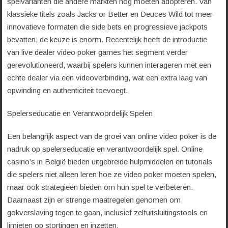
spelvarianten die andere markten nog moeten adopteren. Van
klassieke titels zoals Jacks or Better en Deuces Wild tot meer
innovatieve formaten die side bets en progressieve jackpots
bevatten, de keuze is enorm. Recentelijk heeft de introductie
van live dealer video poker games het segment verder
gerevolutioneerd, waarbij spelers kunnen interageren met een
echte dealer via een videoverbinding, wat een extra laag van
opwinding en authenticiteit toevoegt.
Spelerseducatie en Verantwoordelijk Spelen
Een belangrijk aspect van de groei van online video poker is de
nadruk op spelerseducatie en verantwoordelijk spel. Online
casino’s in België bieden uitgebreide hulpmiddelen en tutorials
die spelers niet alleen leren hoe ze video poker moeten spelen,
maar ook strategieën bieden om hun spel te verbeteren.
Daarnaast zijn er strenge maatregelen genomen om
gokverslaving tegen te gaan, inclusief zelfuitsluitingstools en
limieten op stortingen en inzetten.