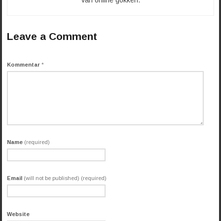
van online gokken.
Leave a Comment
Kommentar
*
Name
(required)
Email
(will not be published) (required)
Website