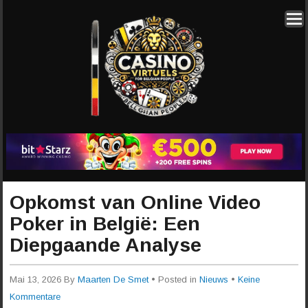
Opkomst van Online Video
Poker in België: Een
Diepgaande Analyse
Mai 13, 2026
By
Maarten De Smet
• Posted in
Nieuws
•
Keine
Kommentare