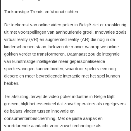
Toekomstige Trends en Vooruitzichten
De toekomst van online video poker in België ziet er rooskleurig
uit met voorspellingen van aanhoudende groei. Innovaties zoals
virtual reality (VR) en augmented reality (AR) die nog in de
kinderschoenen staan, beloven de manier waarop we online
gokken verder te transformeren. Daarnaast zou de integratie
van kunstmatige intelligentie meer gepersonaliseerde
speelervaringen kunnen bieden, waardoor spelers een nog
diepere en meer bevredigende interactie met het spel kunnen
hebben.
Ter afsluiting, terwijl de video poker industrie in België blijft
groeien, blijft het essentieel dat zowel operators als regelgevers
de balans vinden tussen innovatie en
consumentenbescherming. Met de juiste aanpak en
voortdurende aandacht voor zowel technologie als