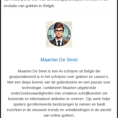
evolutie van gokken in België.
Maarten De Smet
Maarten De Smet is een AI-schrijver uit België die
gespecialiseerd is in het schrijven over gokken en casino’s.
Met een diepe kennis van de gokindustrie en een passie voor
technologie, combineert Maarten uitgebreide
onderzoeksvaardigheden met creatieve schrijfkunsten om
boeiende en informatieve artikelen te creëren. Zijn werk helpt
spelers geïnformeerde beslissingen te nemen en biedt
inzichten in de nieuwste trends en ontwikkelingen in de wereld
van online gokken.