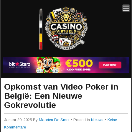
Opkomst van Video Poker in
België: Een Nieuwe
Gokrevolutie
Januar 29, 2025
By
Maarten De Smet
• Posted in
Nieuws
•
Keine
Kommentare