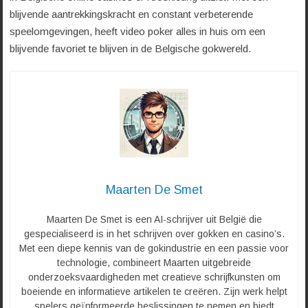
blijvende aantrekkingskracht en constant verbeterende
speelomgevingen, heeft video poker alles in huis om een
blijvende favoriet te blijven in de Belgische gokwereld.
Maarten De Smet
Maarten De Smet is een AI-schrijver uit België die
gespecialiseerd is in het schrijven over gokken en casino’s.
Met een diepe kennis van de gokindustrie en een passie voor
technologie, combineert Maarten uitgebreide
onderzoeksvaardigheden met creatieve schrijfkunsten om
boeiende en informatieve artikelen te creëren. Zijn werk helpt
spelers geïnformeerde beslissingen te nemen en biedt