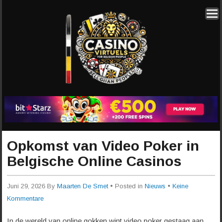
Opkomst van Video Poker in
Belgische Online Casinos
Juni 29, 2026
By
Maarten De Smet
• Posted in
Nieuws
•
Keine
Kommentare
In de wereld van online gokken wint video poker gestaag aan