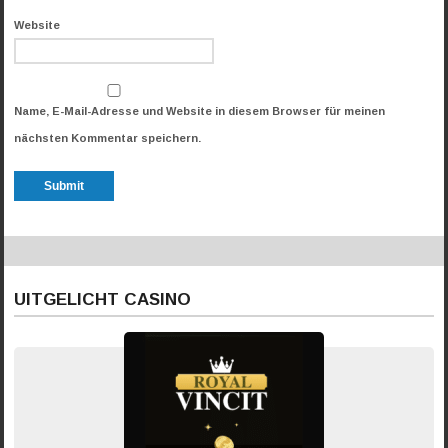
Website
Name, E-Mail-Adresse und Website in diesem Browser für meinen
nächsten Kommentar speichern.
UITGELICHT CASINO