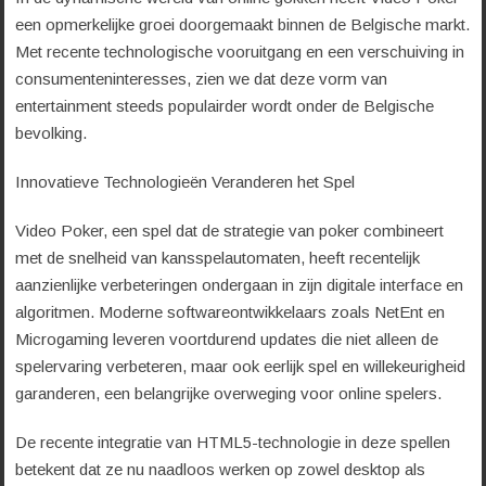
een opmerkelijke groei doorgemaakt binnen de Belgische markt.
Met recente technologische vooruitgang en een verschuiving in
consumenteninteresses, zien we dat deze vorm van
entertainment steeds populairder wordt onder de Belgische
bevolking.
Innovatieve Technologieën Veranderen het Spel
Video Poker, een spel dat de strategie van poker combineert
met de snelheid van kansspelautomaten, heeft recentelijk
aanzienlijke verbeteringen ondergaan in zijn digitale interface en
algoritmen. Moderne softwareontwikkelaars zoals NetEnt en
Microgaming leveren voortdurend updates die niet alleen de
spelervaring verbeteren, maar ook eerlijk spel en willekeurigheid
garanderen, een belangrijke overweging voor online spelers.
De recente integratie van HTML5-technologie in deze spellen
betekent dat ze nu naadloos werken op zowel desktop als