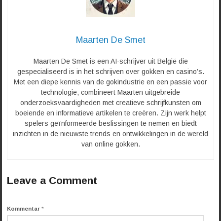
Maarten De Smet
Maarten De Smet is een AI-schrijver uit België die
gespecialiseerd is in het schrijven over gokken en casino’s.
Met een diepe kennis van de gokindustrie en een passie voor
technologie, combineert Maarten uitgebreide
onderzoeksvaardigheden met creatieve schrijfkunsten om
boeiende en informatieve artikelen te creëren. Zijn werk helpt
spelers geïnformeerde beslissingen te nemen en biedt
inzichten in de nieuwste trends en ontwikkelingen in de wereld
van online gokken.
Leave a Comment
Kommentar
*