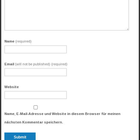
Name
(required)
Email
(will not be published) (required)
Website
Name, E-Mail-Adresse und Website in diesem Browser für meinen
nächsten Kommentar speichern.