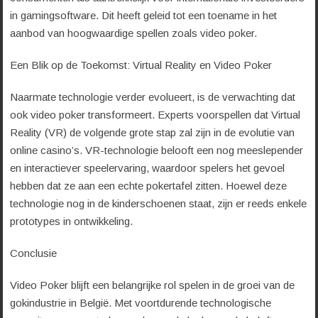
in gamingsoftware. Dit heeft geleid tot een toename in het
aanbod van hoogwaardige spellen zoals video poker.
Een Blik op de Toekomst: Virtual Reality en Video Poker
Naarmate technologie verder evolueert, is de verwachting dat
ook video poker transformeert. Experts voorspellen dat Virtual
Reality (VR) de volgende grote stap zal zijn in de evolutie van
online casino’s. VR-technologie belooft een nog meeslepender
en interactiever speelervaring, waardoor spelers het gevoel
hebben dat ze aan een echte pokertafel zitten. Hoewel deze
technologie nog in de kinderschoenen staat, zijn er reeds enkele
prototypes in ontwikkeling.
Conclusie
Video Poker blijft een belangrijke rol spelen in de groei van de
gokindustrie in België. Met voortdurende technologische